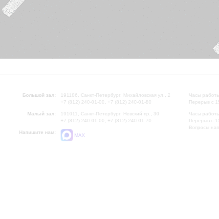
Большой зал:
191186, Санкт-Петербург, Михайловская ул., 2
Часы работы
+7 (812) 240-01-00, +7 (812) 240-01-80
Перерыв с 1
Малый зал:
191011, Санкт-Петербург, Невский пр., 30
Часы работы
+7 (812) 240-01-00, +7 (812) 240-01-70
Перерыв с 1
Вопросы на
Напишите нам:
MAX