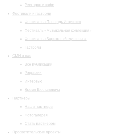
Ресторан и кафе
Фестивали и гастроли
Фестиваль «Площадь Искусств»
Фестиваль «Музыкальная коллекция»
Фестиваль «Барокко в белую ночь»
Гастроли
СМИ о нас
Все публикации
Рецензии
Интервью
Время Шостаковича
Партнеры
Наши партнеры
Фотогалерея
Стать партнером
Просветительские проекты