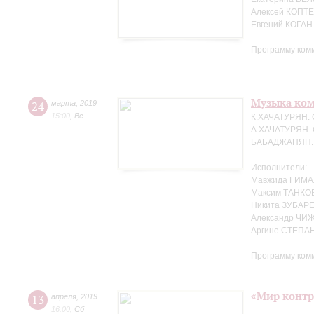
Алексей КОПТЕ
Евгений КОГАН
Программу ком
Музыка ко
24
марта
,
2019
15:00
,
Вс
К.ХАЧАТУРЯН. 
А.ХАЧАТУРЯН. 
БАБАДЖАНЯН. Т
Исполнители:
Мавжида ГИМА
Максим ТАНКО
Никита ЗУБАРЕ
Александр ЧИЖ
Аргине СТЕПАН
Программу ком
«Мир контр
13
апреля
,
2019
16:00
,
Сб