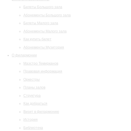
Билеты Большого зала
Абонементы Большого зала
Билеты Малого зала
Абонементы Малого зала
Как купить билет
Абонементы Музитория
О филармонии
Маэстро Темирканов
Правовая информация
Оркестры
Планы залов
Структура
Как добраться
Визит в филармонию
История
Библиотека