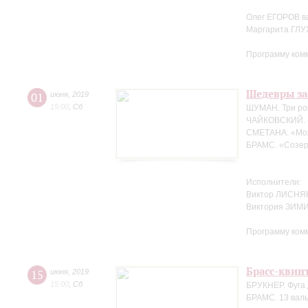
Олег ЕГОРОВ в
Маргарита ГЛ
Программу ком
Шедевры за
01
июня
,
2019
15:00
,
Сб
ШУМАН. Три ро
ЧАЙКОВСКИЙ. 
СМЕТАНА. «Мо
БРАМС. «Созер
Исполнители:
Виктор ЛИСНЯК
Виктория ЗИМ
Программу ком
Брасс-квин
15
июня
,
2019
15:00
,
Сб
БРУКНЕР. Фуга 
БРАМС. 13 валь