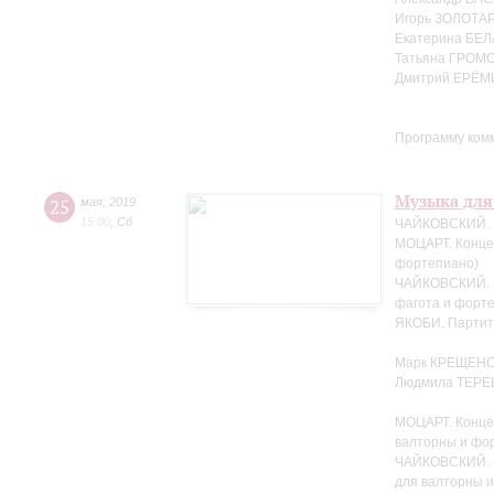
Игорь ЗОЛОТАР
Екатерина БЕЛ
Татьяна ГРОМО
Дмитрий ЕРЁМ
Программу ком
Музыка для
25
мая
,
2019
15:00
,
Сб
ЧАЙКОВСКИЙ. Н
МОЦАРТ. Концер
фортепиано)
ЧАЙКОВСКИЙ. «
фагота и форте
ЯКОБИ. Партит
Марк КРЕЩЕНС
Людмила ТЕРЕ
МОЦАРТ. Конце
валторны и фо
ЧАЙКОВСКИЙ. «
для валторны 