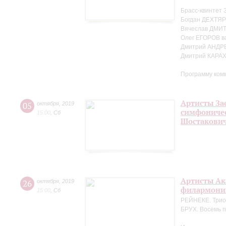
Брасс-квинтет 
Богдан ДЕХТЯР
Вячеслав ДМИТ
Олег ЕГОРОВ в
Дмитрий АНДР
Дмитрий КАРА
Программу ком
Артисты За
05
октября
,
2019
симфоничес
15:00
,
Сб
Шостакови
Артисты Ак
26
октября
,
2019
филармонии
15:00
,
Сб
РЕЙНЕКЕ. Трио 
БРУХ. Восемь п