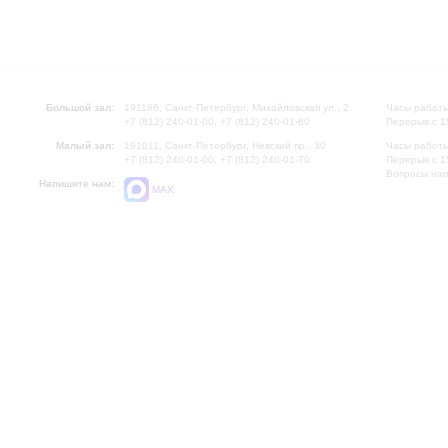
Большой зал:
191186, Санкт-Петербург, Михайловская ул., 2
Часы работы
+7 (812) 240-01-00, +7 (812) 240-01-80
Перерыв с 1
Малый зал:
191011, Санкт-Петербург, Невский пр., 30
Часы работы
+7 (812) 240-01-00, +7 (812) 240-01-70
Перерыв с 1
Вопросы на
Напишите нам:
MAX