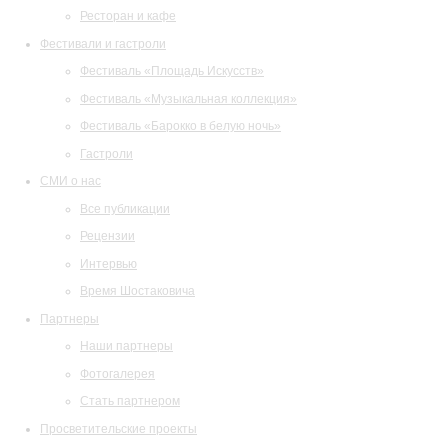
Ресторан и кафе
Фестивали и гастроли
Фестиваль «Площадь Искусств»
Фестиваль «Музыкальная коллекция»
Фестиваль «Барокко в белую ночь»
Гастроли
СМИ о нас
Все публикации
Рецензии
Интервью
Время Шостаковича
Партнеры
Наши партнеры
Фотогалерея
Стать партнером
Просветительские проекты