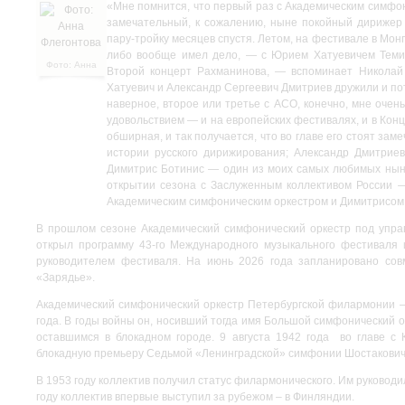
«Мне помнится, что первый раз с Академическим симфо
замечательный, к сожалению, ныне покойный дирижер
пару-тройку месяцев спустя. Летом, на фестивале в Мон
либо вообще имел дело, — с Юрием Хатуевичем Темир
Фото: Анна
Второй концерт Рахманинова, — вспоминает Николай
Флегонтова
Хатуевич и Александр Сергеевич Дмитриев дружили и по
наверное, второе или третье с АСО, конечно, мне оче
удовольствием — и на европейских фестивалях, и в Конц
обширная, и так получается, что во главе его стоят з
истории русского дирижирования; Александр Дмитрие
Димитрис Ботинис — один из моих самых любимых нынешн
открытии сезона с Заслуженным коллективом России 
Академическим симфоническим оркестром и Димитрисом
В прошлом сезоне Академический симфонический оркестр под упра
открыл программу 43-го Международного музыкального фестиваля 
руководителем фестиваля. На июнь 2026 года запланировано сов
«Зарядье».
Академический симфонический оркестр Петербургской филармонии –
года. В годы войны он, носивший тогда имя Большой симфонический 
оставшимся в блокадном городе. 9 августа 1942 года во главе 
блокадную премьеру Седьмой «Ленинградской» симфонии Шостакови
В 1953 году коллектив получил статус филармонического. Им руководи
году коллектив впервые выступил за рубежом – в Финляндии.