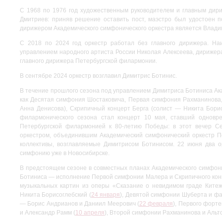
C 1968 по 1976 год художественным руководителем и главным дири
Дмитриев: приняв решение оставить пост, маэстро был удостоен п
дирижером Академического симфонического оркестра является Влади
С 2018 по 2024 год оркестр работал без главного дирижера. 
управлением народного артиста России Николая Алексеева, дирижера 
главного дирижера Петербургской филармонии.
В сентябре 2024 оркестр возглавил Димитрис Ботинис.
В течение прошлого сезона под управлением Димитриса Ботиниса Ак
как Десятая симфония Шостаковича, Первая симфония Рахманинова
Анна Денисова), Скрипичный концерт Берга (солист — Никита Бори
филармонического сезона стал концерт 10 мая, ставший одновр
Петербургской филармонией к 80-летию Победы: в этот вечер 
оркестром, объединившим Академический симфонический оркестр П
коллективы, возглавляемые Димитрисом Ботинисом. 22 июня два 
симфонию уже в Новосибирске.
В предстоящем сезоне в совместных планах Академического симфони
Ботиниса — исполнение Первой симфонии Малера и Скрипичного конц
музыкальных картин из оперы «Сказание о невидимом граде Китеже
Никита Борисоглебский (
24 января
), Девятой симфонии Шуберта и фа
— Борис Андрианов и Даниил Меерович (
22 февраля
), Первого форт
и Александр Рамм (
10 апреля
), Второй симфонии Рахманинова и Альто