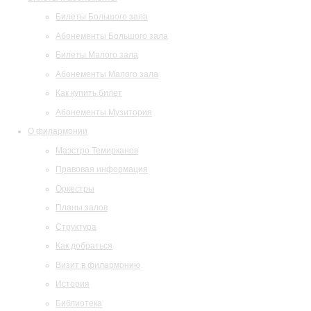
Билеты Большого зала
Абонементы Большого зала
Билеты Малого зала
Абонементы Малого зала
Как купить билет
Абонементы Музитория
О филармонии
Маэстро Темирканов
Правовая информация
Оркестры
Планы залов
Структура
Как добраться
Визит в филармонию
История
Библиотека