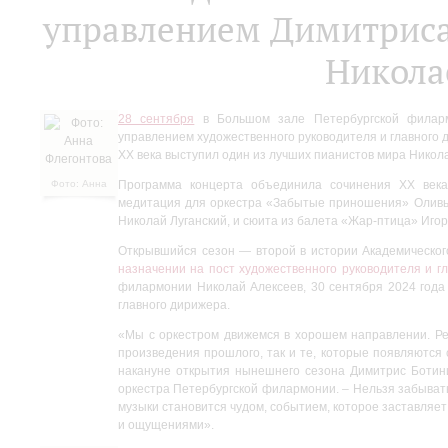
управлением Димитриса
Никола
28 сентября
в Большом зале Петербургской филарм
управлением художественного руководителя и главного 
XX века выступил один из лучших пианистов мира Никола
Фото: Анна
Программа концерта объединила сочинения XX века
Флегонтова
медитация для оркестра «Забытые приношения» Оливье
Николай Луганский, и сюита из балета «Жар-птица» Игор
Открывшийся сезон — второй в истории Академическог
назначении на пост художественного руководителя и г
филармонии Николай Алексеев, 30 сентября 2024 года
главного дирижера.
«Мы с оркестром движемся в хорошем направлении. Ре
произведения прошлого, так и те, которые появляются 
накануне открытия нынешнего сезона Димитрис Ботини
оркестра Петербургской филармонии. – Нельзя забывать
музыки становится чудом, событием, которое заставляет
и ощущениями».