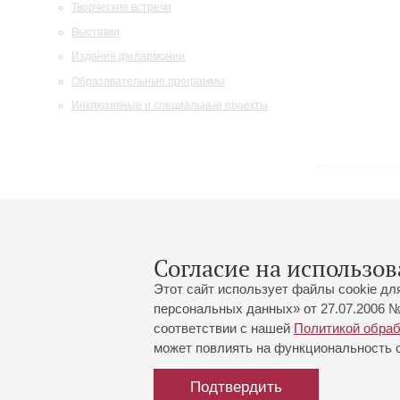
Творческие встречи
Выставки
Издания филармонии
Образовательные программы
Инклюзивные и специальные проекты
Элемент не найден!
Согласие на использов
Этот сайт использует файлы cookie дл
персональных данных» от 27.07.2006 №
соответствии с нашей
Политикой обра
может повлиять на функциональность са
Большой зал:
191186, Санкт-Петербург, Миха
+7 (812) 240-01-00, +7 (812) 24
Подтвердить