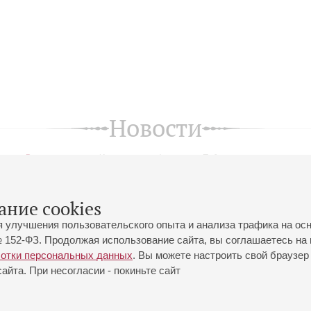
Новости
Все новости
Изменения в афише
Подписка на новости
ание cookies
я улучшения пользовательского опыта и анализа трафика на ос
 152-ФЗ. Продолжая использование сайта, вы соглашаетесь на 
ботки персональных данных
. Вы можете настроить свой браузер 
йта. При несогласии - покиньте сайт
йловская ул., 2
Часы работы кассы Большого зала: с 11:00 до 20:30
0-01-80
Перерыв с 15:00 до 16:00