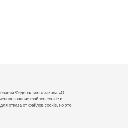
новании Федерального закона «О
использование файлов cookie в
для отказа от файлов cookie, но это
© 2000—2026
«Санкт-Петербургская
филармония им. Д.Д.Шостаковича»