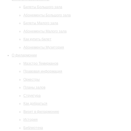
Билеты Большого зала
Абонементы Большого зала
Билеты Малого зала
Абонементы Малого зала
Как купить билет
Абонементы Музитория
О филармонии
Маэстро Темирканов
Правовая информация
Оркестры
Планы залов
Структура
Как добраться
Визит в филармонию
История
Библиотека