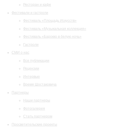
Ресторан и кафе
Фестивали и гастроли
Фестиваль «Площадь Искусств»
Фестиваль «Музыкальная коллекция»
Фестиваль «Барокко в белую ночь»
Гастроли
СМИ о нас
Все публикации
Рецензии
Интервью
Время Шостаковича
Партнеры
Наши партнеры
Фотогалерея
Стать партнером
Просветительские проекты