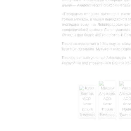
Ирина
(ныне — Академический симфонический 
Туминене
«Программа концерта посвящена высоте
только блокады, в нашем легендарном з
благодаря тому, что Ленинградская фи
симфонический оркестр Ленинградского
блокады дал более 400 концертов. В Бо
После возвращения в 1944 году из эвак
Курта Зандерлинга. Музыкант награжден
Последнее выступление Александра К
Республики под управлением Бориса Ха