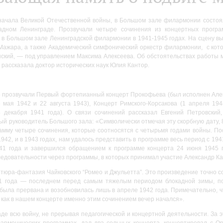
 начала Великой Отечественной войны, в Большом зале филармонии состоя
кадном Ленинграде. Прозвучали четыре сочинения из концертных прогр
 в Большом зале Ленинградской филармонии в 1941-1945 годах. На сцену в
ажара, а также Академический симфонический оркестр филармонии, с котор
ский, — под управлением Максима Алексеева. Об обстоятельствах работы м
 рассказала доктор исторических наук Юлия Кантор.
е прозвучали Первый фортепианный концерт Прокофьева (был исполнен Алек
 мая 1942 и 22 августа 1943), Концерт Римского-Корсакова (1 апреля 19
4 декабря 1941 года). О связи сочинений рассказал Евгений Петровский
ый руководитель Большого зала: «Символически отмечая эту скорбную дату,
амму четыре сочинения, которые соотносятся с четырьмя годами войны. По
1942, и в 1943 годах, нам удалось представить в программе весь период с 19
41 года и завершился обращением к программе концерта 24 июня 1945 г
ледовательности через программы, в которых принимал участие Александр Ка
ртюра-фантазия Чайковского “Ромео и Джульетта”. Это произведение точно с
1 года — последнем перед самым тяжелым периодом блокадной зимы, по
ыла прервана и возобновилась лишь в апреле 1942 года. Примечательно, ч
 как в нашем концерте именно этим сочинением вечер начался».
де всю войну, не прерывая педагогической и концертной деятельности. За
армонических программах, дал два сольных концерта, концертировал с Ор