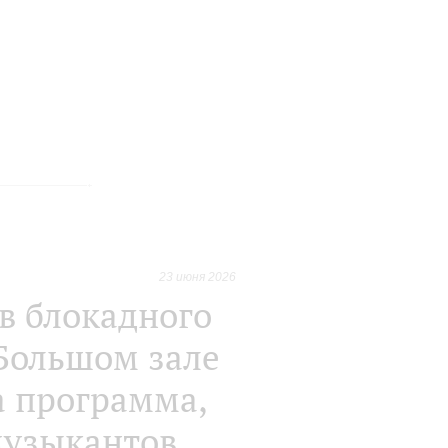
23 июня 2026
в блокадного
 Большом зале
а программа,
музыкантов