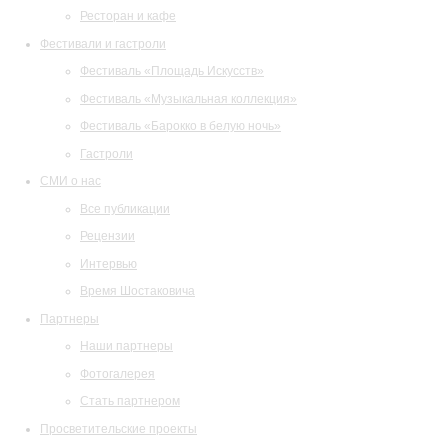
Ресторан и кафе
Фестивали и гастроли
Фестиваль «Площадь Искусств»
Фестиваль «Музыкальная коллекция»
Фестиваль «Барокко в белую ночь»
Гастроли
СМИ о нас
Все публикации
Рецензии
Интервью
Время Шостаковича
Партнеры
Наши партнеры
Фотогалерея
Стать партнером
Просветительские проекты