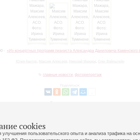
00
«Из концертных программ пианиста Александра Даниловича Каменского в 
Юлия Кантор
,
Максим Алексеев
,
Николай Мажара
,
Олег Вайнштейн
главные новости
,
фоторепортаж
Поделиться:
Вернуться в список
ание cookies
я улучшения пользовательского опыта и анализа трафика на ос