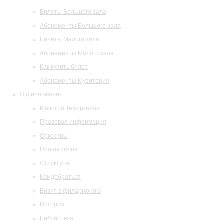
Билеты Большого зала
Абонементы Большого зала
Билеты Малого зала
Абонементы Малого зала
Как купить билет
Абонементы Музитория
О филармонии
Маэстро Темирканов
Правовая информация
Оркестры
Планы залов
Структура
Как добраться
Визит в филармонию
История
Библиотека