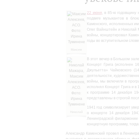
22 июня
, в 85-ю годовщину
подвиге музыкантов в бло
Каменского, исполненных им
Олег Вайнштейн и Николай М
войны, концертировал Камен
годы во вступительном слове
Максим
Алексеев,
В этот вечер в Большом зал
АСО.
Концерт Грига (исполнен 16
Фото:
Ирина
Джульетта» Чайковского (1
Туминене
деятельности, художественн
войны, мы включили в прогр
исполнял Концерт Грига и в 
к программе 14 декабря 19
представлены в строгой пос
1941 год символизирует уве
Николай
о концерте 14 декабря 194
Мажара,
Ленинградской филармонии б
Максим
концертную программу, тогда
Алексеев,
АСО.
Александр Каменский провел в Ленингра
Фото:
выступил в восемнадцати сборных фил