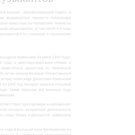
лся концерт, увековечивающий память о
амм выдающегося пианиста Александра
ышли известные петербургские пианисты
ым неоднократно, в том числе и в годы
узыкантов в те страшные и героические
сандром Каменским 24 июня 1945 года),
44 года) и увертюра-фантазия «Ромео и
, заместитель директора по творческой
 85-летие начала Великой Отечественной
скольку Александр Данилович Каменский
41 по 1945 год. Концерт начался отсылкой
ода. Таким образом, все военные годы
менский.
оответствует духу времени и напоминает
сле которого концертная деятельность
то тогда “Ромео и Джульетта” завершала
 эти годы в Большом зале филармонии он
кестром Ленинградского радиокомитета