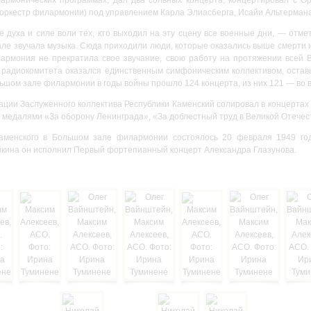
оркестр филармонии) под управлением Карла Элиасберга, Исайи Альтермана
 духа и силе воли тех, кто выходил на эту сцену все военные дни, — отме
але звучала музыка. Сюда приходили люди, которые оказались выше смерти 
лармония не прекратила свое звучание, свою работу на протяжении всей
 радиокомитета оказался единственным симфоническим коллективом, остав
льшом зале филармонии в годы войны прошло 124 концерта, из них 121 — во 
уации Заслуженного коллектива Республики Каменский солировал в концертах
 медалями «За оборону Ленинграда», «За доблестный труд в Великой Отечес
аменского в Большом зале филармонии состоялось 20 февраля 1949 год
йкина он исполнил Первый фортепианный концерт Александра Глазунова.