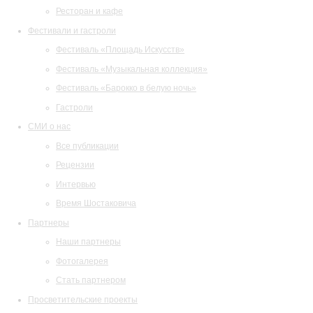
Ресторан и кафе
Фестивали и гастроли
Фестиваль «Площадь Искусств»
Фестиваль «Музыкальная коллекция»
Фестиваль «Барокко в белую ночь»
Гастроли
СМИ о нас
Все публикации
Рецензии
Интервью
Время Шостаковича
Партнеры
Наши партнеры
Фотогалерея
Стать партнером
Просветительские проекты