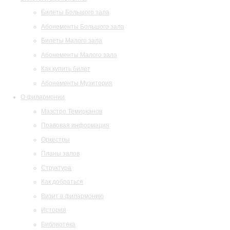
Билеты Большого зала
Абонементы Большого зала
Билеты Малого зала
Абонементы Малого зала
Как купить билет
Абонементы Музитория
О филармонии
Маэстро Темирканов
Правовая информация
Оркестры
Планы залов
Структура
Как добраться
Визит в филармонию
История
Библиотека