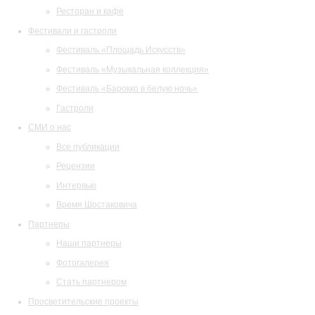
Ресторан и кафе
Фестивали и гастроли
Фестиваль «Площадь Искусств»
Фестиваль «Музыкальная коллекция»
Фестиваль «Барокко в белую ночь»
Гастроли
СМИ о нас
Все публикации
Рецензии
Интервью
Время Шостаковича
Партнеры
Наши партнеры
Фотогалерея
Стать партнером
Просветительские проекты