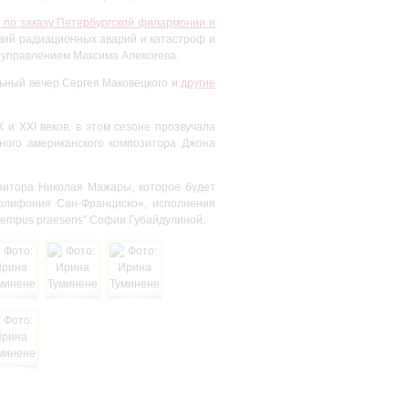
по заказу Петербургской филармонии и
твий радиационных аварий и катастроф и
д управлением Максима Алексеева.
ьный вечер Сергея Маковецкого и
другие
и XXI веков, в этом сезоне прозвучала
нного американского композитора Джона
зитора Николая Мажары, которое будет
Полифония Сан-Франциско», исполнения
n tempus praesens” Софии Губайдулиной.