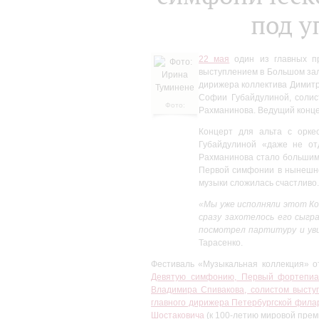
под у
22 мая
один из главных п
выступлением в Большом зал
дирижера коллектива Димитр
Софии Губайдулиной, солис
Фото:
Рахманинова. Ведущий конце
Ирина
Туминене
Концерт для альта с орке
Губайдулиной «даже не от
Рахманинова стало большим 
Первой симфонии в нынешне
музыки сложилась счастливо.
«Мы уже исполняли этот Ко
сразу захотелось его сыгр
посмотрел партитуру и ув
Тарасенко.
Фестиваль «Музыкальная коллекция» о
Девятую симфонию, Первый фортепиан
Владимира Спивакова, солистом высту
главного дирижера Петербургской фила
Шостаковича
(к 100-летию мировой прем