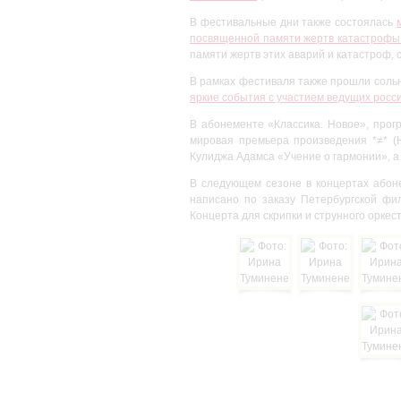
В фестивальные дни также состоялась
посвященной памяти жертв катастрофы
памяти жертв этих аварий и катастроф
В рамках фестиваля также прошли соль
яркие события с участием ведущих росси
В абонементе «Классика. Новое», прог
мировая премьера произведения *≠* (Н
Кулиджа Адамса «Учение о гармонии», а
В следующем сезоне в концертах абон
написано по заказу Петербургской фи
Концерта для скрипки и струнного оркест