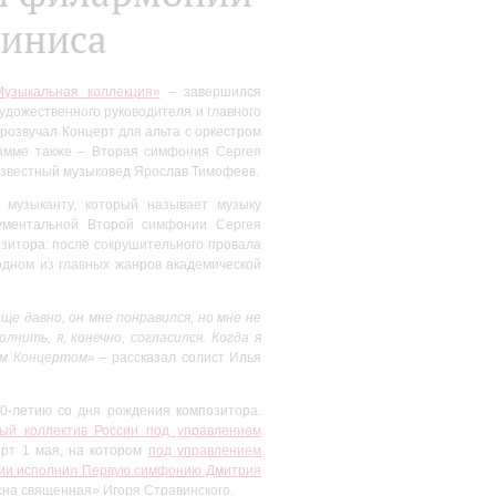
тиниса
узыкальная коллекция»
– завершился
дожественного руководителя и главного
розвучал Концерт для альта с оркестром
рамме также – Вторая симфония Сергея
известный музыковед Ярослав Тимофеев.
 музыканту, который называет музыку
нументальной Второй симфонии Сергея
озитора: после сокрушительного провала
дном из главных жанров академической
е давно, он мне понравился, но мне не
нить, я, конечно, согласился. Когда я
им Концертом»
– рассказал солист Илья
0-летию со дня рождения композитора.
ый коллектив России под управлением
рт 1 мая, на котором
под управлением
ссии исполнил Первую симфонию Дмитрия
сна священная» Игоря Стравинского.