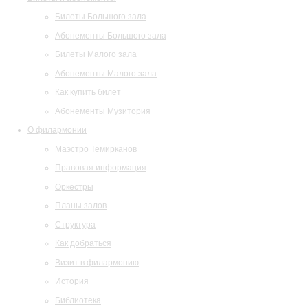
Билеты Большого зала
Абонементы Большого зала
Билеты Малого зала
Абонементы Малого зала
Как купить билет
Абонементы Музитория
О филармонии
Маэстро Темирканов
Правовая информация
Оркестры
Планы залов
Структура
Как добраться
Визит в филармонию
История
Библиотека