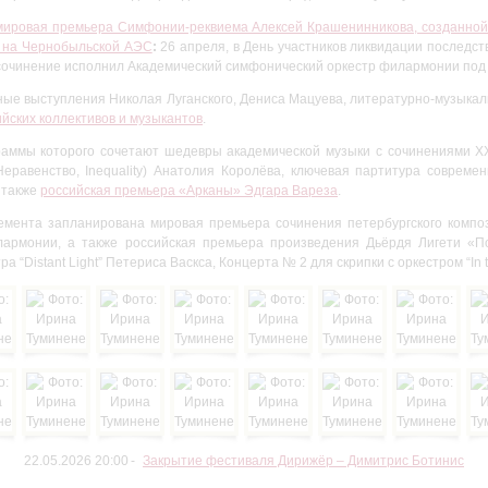
мировая премьера Симфонии-реквиема Алексей Крашенинникова, созданной 
 на Чернобыльской АЭС
:
26 апреля, в День участников ликвидации последс
, сочинение исполнил Академический симфонический оркестр филармонии по
ные выступления Николая Луганского, Дениса Мацуева, литературно-музыкал
йских коллективов и музыкантов
.
раммы которого сочетают шедевры академической музыки с сочинениями XX 
еравенство, Inequality) Анатолия Королёва, ключевая партитура совреме
 также
российская премьера «Арканы» Эдгара Вареза
.
емента запланирована мировая премьера сочинения петербургского компо
лармонии, а также российская премьера произведения Дьёрдя Лигети «
ра “Distant Light” Петериса Васкса, Концерта № 2 для скрипки с оркестром “I
22.05.2026 20:00
Закрытие фестиваля Дирижёр – Димитрис Ботинис