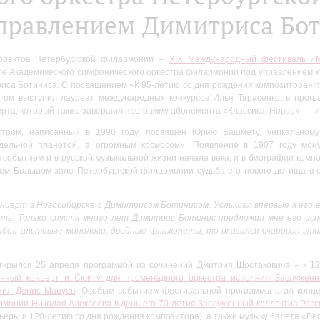
правлением Димитриса Бо
роектов Петербургской филармонии –
XIX Международный фестиваль «М
е Академического симфонического оркестра филармонии под управлением ху
иса Ботиниса. С посвящением «К 95-летию со дня рождения композитора» п
том выступил лауреат международных конкурсов Илья Тарасенко, в прог
рта, который также завершил программу абонемента «Классика. Новое», — 
стром, написанный в 1996 году, посвящен Юрию Башмету, уникальному
дельной планетой, а огромным космосом». Появление в 1907 году мо
событием и в русской музыкальной жизни начала века, и в биографии комп
м Большом зале Петербургской филармонии судьба его нового детища в о
нцерт в Новосибирске с Димитрисом Ботинисом. Услышал впервые я его ещ
ать. Только спустя много лет Димитрис Ботинис предложил мне его испол
идел альтовые монологи, двойные флажолеты, то оказался очарован эт
ткрылся 25 апреля программой из сочинений Дмитрия Шостаковича – к 12
ный концерт и Сюиту для променадного оркестра исполнил Заслуженн
пил Денис Мацуев
. Особым событием фестивальной программы стал конце
рмонии Николая Алексеева в день его 70-летия Заслуженный коллектив Ро
ьеры и 120-летию со дня рождения композитора), а также музыку балета «Ве