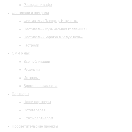
Ресторан и кафе
Фестивали и гастроли
Фестиваль «Площадь Искусств»
Фестиваль «Музыкальная коллекция»
Фестиваль «Барокко в белую ночь»
Гастроли
СМИ о нас
Все публикации
Рецензии
Интервью
Время Шостаковича
Партнеры
Наши партнеры
Фотогалерея
Стать партнером
Просветительские проекты