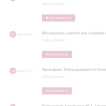
Запись с концерта
Воспроизвести
Шостакович о работе над Седьмой
01
апреля
,
2016
Запись с концерта
Воспроизвести
Прокофьев. Танец рыцарей из балет
10
марта
,
2016
Запись с концерта
Воспроизвести
Чайковский. Симфония № 5, 3 част