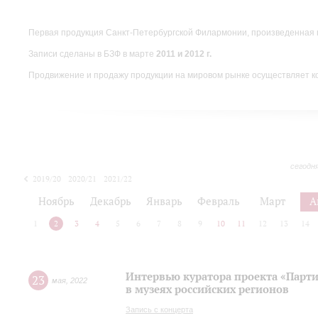
Первая продукция Санкт-Петербургской Филармонии, произведенная 
Записи сделаны в БЗФ в марте
2011 и 2012 г.
Продвижение и продажу продукции на мировом рынке осуществляет 
сегодн
2019/20
2020/21
2021/22
Ноябрь
Декабрь
Январь
Февраль
Март
А
1
2
3
4
5
6
7
8
9
10
11
12
13
14
Интервью куратора проекта «Парт
23
мая
,
2022
в музеях российских регионов
Запись с концерта