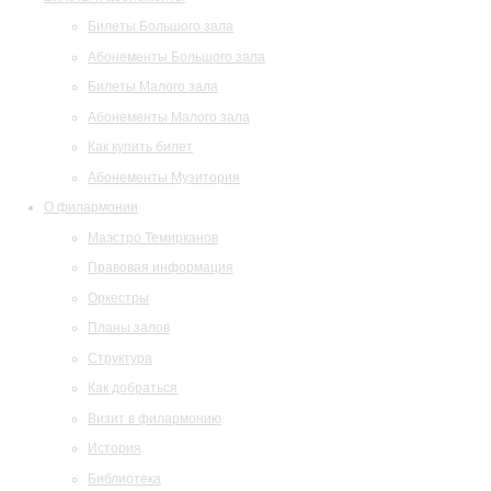
Билеты Большого зала
Абонементы Большого зала
Билеты Малого зала
Абонементы Малого зала
Как купить билет
Абонементы Музитория
О филармонии
Маэстро Темирканов
Правовая информация
Оркестры
Планы залов
Структура
Как добраться
Визит в филармонию
История
Библиотека