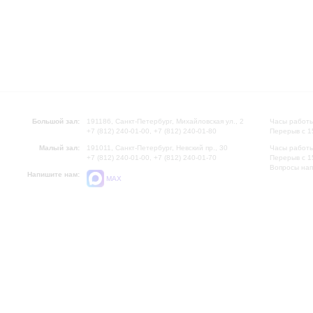
Большой зал:
191186, Санкт-Петербург, Михайловская ул., 2
Часы работы
+7 (812) 240-01-00, +7 (812) 240-01-80
Перерыв с 1
Малый зал:
191011, Санкт-Петербург, Невский пр., 30
Часы работы
+7 (812) 240-01-00, +7 (812) 240-01-70
Перерыв с 1
Вопросы на
Напишите нам:
MAX