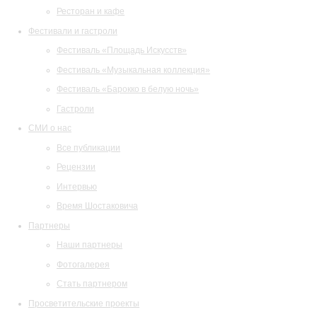
Ресторан и кафе
Фестивали и гастроли
Фестиваль «Площадь Искусств»
Фестиваль «Музыкальная коллекция»
Фестиваль «Барокко в белую ночь»
Гастроли
СМИ о нас
Все публикации
Рецензии
Интервью
Время Шостаковича
Партнеры
Наши партнеры
Фотогалерея
Стать партнером
Просветительские проекты