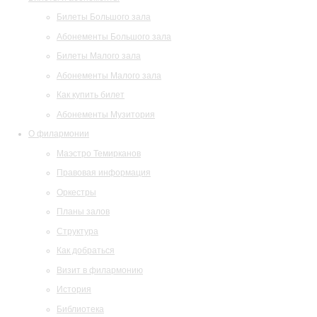
Билеты Большого зала
Абонементы Большого зала
Билеты Малого зала
Абонементы Малого зала
Как купить билет
Абонементы Музитория
О филармонии
Маэстро Темирканов
Правовая информация
Оркестры
Планы залов
Структура
Как добраться
Визит в филармонию
История
Библиотека