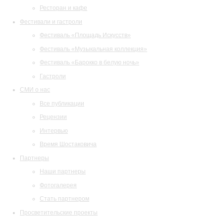
Ресторан и кафе
Фестивали и гастроли
Фестиваль «Площадь Искусств»
Фестиваль «Музыкальная коллекция»
Фестиваль «Барокко в белую ночь»
Гастроли
СМИ о нас
Все публикации
Рецензии
Интервью
Время Шостаковича
Партнеры
Наши партнеры
Фотогалерея
Стать партнером
Просветительские проекты