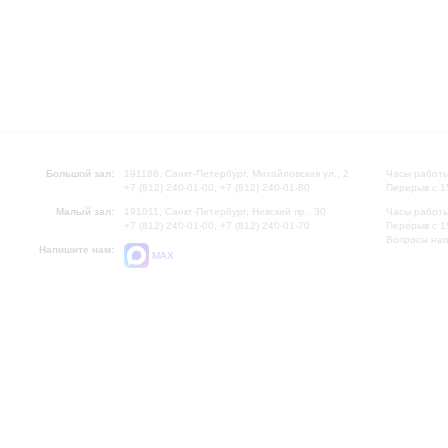
Большой зал:
191186, Санкт-Петербург, Михайловская ул., 2
Часы работы
+7 (812) 240-01-00, +7 (812) 240-01-80
Перерыв с 1
Малый зал:
191011, Санкт-Петербург, Невский пр., 30
Часы работы
+7 (812) 240-01-00, +7 (812) 240-01-70
Перерыв с 1
Вопросы на
Напишите нам:
MAX