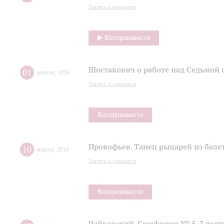
Запись с концерта
Воспроизвести
Шостакович о работе над Седьмой
01
апреля
,
2016
Запись с концерта
Воспроизвести
Прокофьев. Танец рыцарей из балет
10
марта
,
2016
Запись с концерта
Воспроизвести
Чайковский. Симфония № 5, 3 част