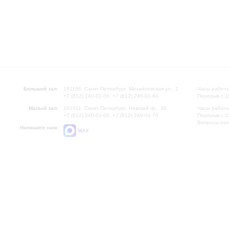
Большой зал:
191186, Санкт-Петербург, Михайловская ул., 2
Часы работы
+7 (812) 240-01-00, +7 (812) 240-01-80
Перерыв с 1
Малый зал:
191011, Санкт-Петербург, Невский пр., 30
Часы работы
+7 (812) 240-01-00, +7 (812) 240-01-70
Перерыв с 1
Вопросы на
Напишите нам:
MAX