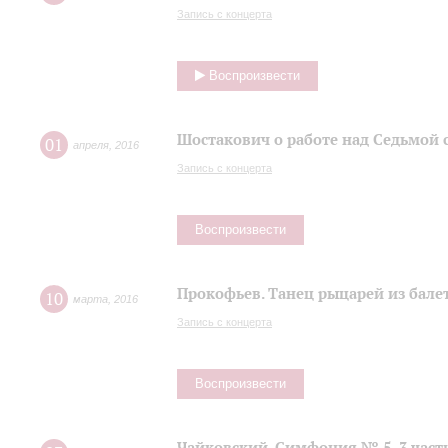
Запись с концерта
Воспроизвести
Шостакович о работе над Седьмой
01
апреля
,
2016
Запись с концерта
Воспроизвести
Прокофьев. Танец рыцарей из балет
10
марта
,
2016
Запись с концерта
Воспроизвести
Чайковский. Симфония № 5, 3 част