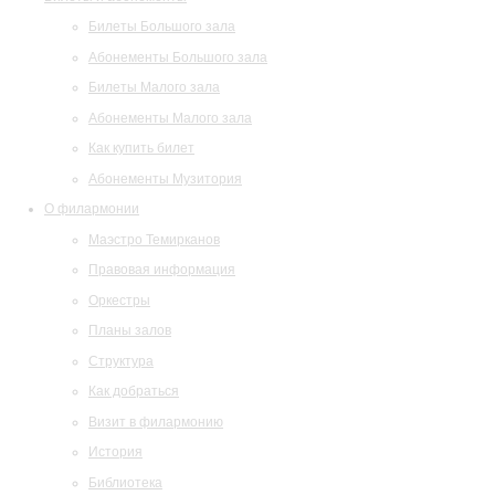
Билеты Большого зала
Абонементы Большого зала
Билеты Малого зала
Абонементы Малого зала
Как купить билет
Абонементы Музитория
О филармонии
Маэстро Темирканов
Правовая информация
Оркестры
Планы залов
Структура
Как добраться
Визит в филармонию
История
Библиотека