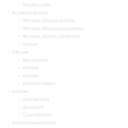
Ресторан и кафе
Фестивали и гастроли
Фестиваль «Площадь Искусств»
Фестиваль «Музыкальная коллекция»
Фестиваль «Барокко в белую ночь»
Гастроли
СМИ о нас
Все публикации
Рецензии
Интервью
Время Шостаковича
Партнеры
Наши партнеры
Фотогалерея
Стать партнером
Просветительские проекты