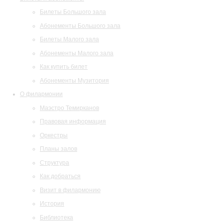
Билеты Большого зала
Абонементы Большого зала
Билеты Малого зала
Абонементы Малого зала
Как купить билет
Абонементы Музитория
О филармонии
Маэстро Темирканов
Правовая информация
Оркестры
Планы залов
Структура
Как добраться
Визит в филармонию
История
Библиотека