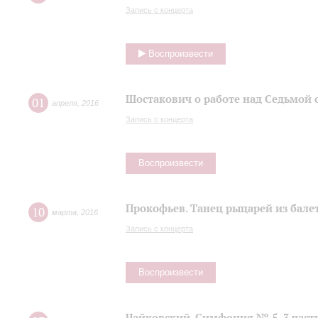
Запись с концерта
Воспроизвести
Шостакович о работе над Седьмой
01
апреля
,
2016
Запись с концерта
Воспроизвести
Прокофьев. Танец рыцарей из балет
10
марта
,
2016
Запись с концерта
Воспроизвести
Чайковский. Симфония № 5, 3 част