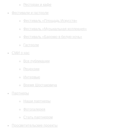
Ресторан и кафе
Фестивали и гастроли
Фестиваль «Площадь Искусств»
Фестиваль «Музыкальная коллекция»
Фестиваль «Барокко в белую ночь»
Гастроли
СМИ о нас
Все публикации
Рецензии
Интервью
Время Шостаковича
Партнеры
Наши партнеры
Фотогалерея
Стать партнером
Просветительские проекты