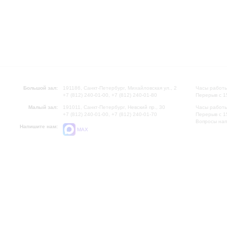
Большой зал:
191186, Санкт-Петербург, Михайловская ул., 2
Часы работы
+7 (812) 240-01-00, +7 (812) 240-01-80
Перерыв с 1
Малый зал:
191011, Санкт-Петербург, Невский пр., 30
Часы работы
+7 (812) 240-01-00, +7 (812) 240-01-70
Перерыв с 1
Вопросы на
Напишите нам:
MAX