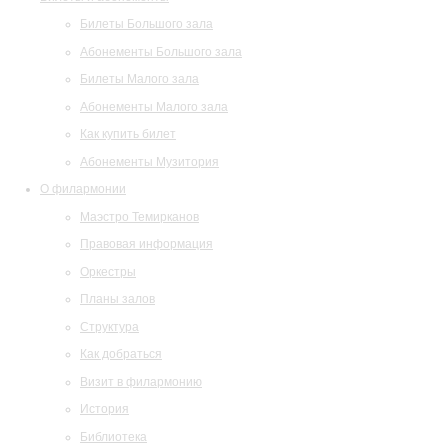
Билеты Большого зала
Абонементы Большого зала
Билеты Малого зала
Абонементы Малого зала
Как купить билет
Абонементы Музитория
О филармонии
Маэстро Темирканов
Правовая информация
Оркестры
Планы залов
Структура
Как добраться
Визит в филармонию
История
Библиотека