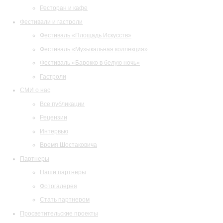
Ресторан и кафе
Фестивали и гастроли
Фестиваль «Площадь Искусств»
Фестиваль «Музыкальная коллекция»
Фестиваль «Барокко в белую ночь»
Гастроли
СМИ о нас
Все публикации
Рецензии
Интервью
Время Шостаковича
Партнеры
Наши партнеры
Фотогалерея
Стать партнером
Просветительские проекты