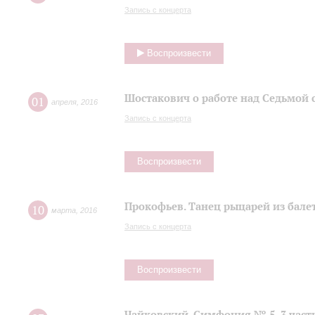
Запись с концерта
Воспроизвести
Шостакович о работе над Седьмой
01
апреля
,
2016
Запись с концерта
Воспроизвести
Прокофьев. Танец рыцарей из балет
10
марта
,
2016
Запись с концерта
Воспроизвести
Чайковский. Симфония № 5, 3 част