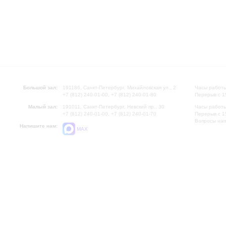
Большой зал:
191186, Санкт-Петербург, Михайловская ул., 2
Часы работы
+7 (812) 240-01-00, +7 (812) 240-01-80
Перерыв с 1
Малый зал:
191011, Санкт-Петербург, Невский пр., 30
Часы работы
+7 (812) 240-01-00, +7 (812) 240-01-70
Перерыв с 1
Вопросы на
Напишите нам:
MAX