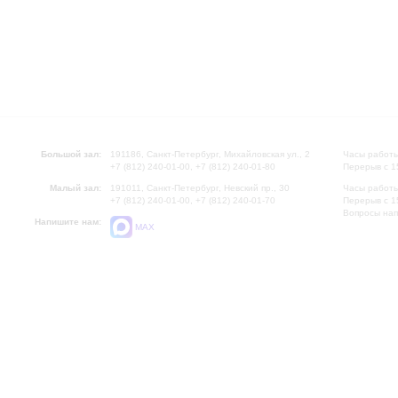
Большой зал:
191186, Санкт-Петербург, Михайловская ул., 2
Часы работы
+7 (812) 240-01-00, +7 (812) 240-01-80
Перерыв с 1
Малый зал:
191011, Санкт-Петербург, Невский пр., 30
Часы работы
+7 (812) 240-01-00, +7 (812) 240-01-70
Перерыв с 1
Вопросы на
Напишите нам:
MAX