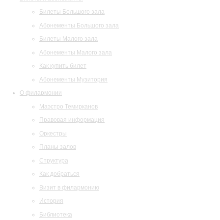
Билеты Большого зала
Абонементы Большого зала
Билеты Малого зала
Абонементы Малого зала
Как купить билет
Абонементы Музитория
О филармонии
Маэстро Темирканов
Правовая информация
Оркестры
Планы залов
Структура
Как добраться
Визит в филармонию
История
Библиотека