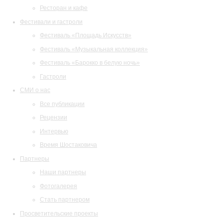
Ресторан и кафе
Фестивали и гастроли
Фестиваль «Площадь Искусств»
Фестиваль «Музыкальная коллекция»
Фестиваль «Барокко в белую ночь»
Гастроли
СМИ о нас
Все публикации
Рецензии
Интервью
Время Шостаковича
Партнеры
Наши партнеры
Фотогалерея
Стать партнером
Просветительские проекты