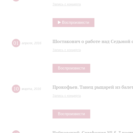
Запись с концерта
Воспроизвести
Шостакович о работе над Седьмой
01
апреля
,
2016
Запись с концерта
Воспроизвести
Прокофьев. Танец рыцарей из балет
10
марта
,
2016
Запись с концерта
Воспроизвести
Чайковский. Симфония № 5, 3 част