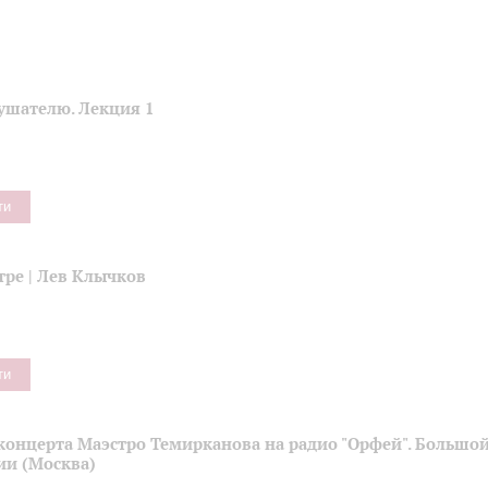
ушателю. Лекция 1
ти
тре | Лев Клычков
ти
концерта Маэстро Темирканова на радио "Орфей". Большой
ии (Москва)