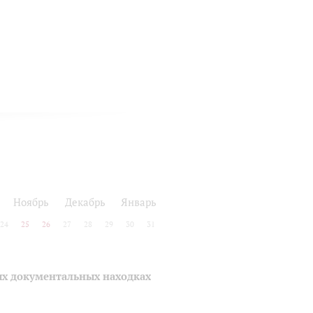
Ноябрь
Декабрь
Январь
24
25
26
27
28
29
30
31
ых документальных находках