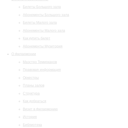
Билеты Большого зала
Абонементы Большого зала
Билеты Малого зала
Абонементы Малого зала
Как купить билет
Абонементы Музитория
О филармонии
Маэстро Темирканов
Правовая информация
Оркестры
Планы залов
Структура
Как добраться
Визит в филармонию
История
Библиотека