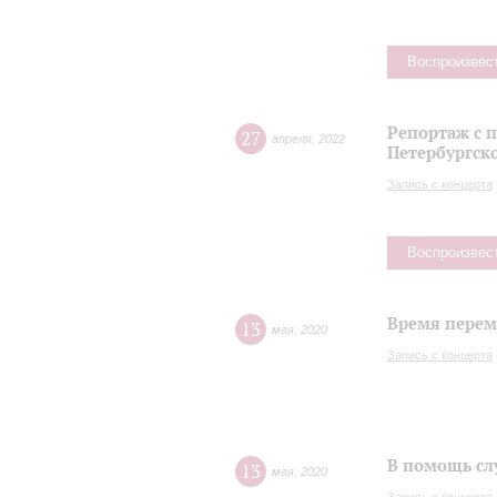
Воспроизвес
Репортаж с 
27
апреля
,
2022
Петербургск
Запись с концерта
Воспроизвес
Время переме
13
мая
,
2020
Запись с концерта
В помощь сл
13
мая
,
2020