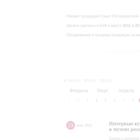
Первая продукция Санкт-Петербургской
Записи сделаны в БЗФ в марте
2011 и 201
Продвижение и продажу продукции на м
2019/20
2020/21
2021/22
Февраль
Март
Апрель
1
2
3
4
5
6
7
8
Интервью ку
23
мая
,
2022
в музеях рос
Запись с концерта