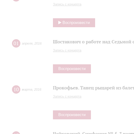
Запись с концерта
Воспроизвести
Шостакович о работе над Седьмой
01
апреля
,
2016
Запись с концерта
Воспроизвести
Прокофьев. Танец рыцарей из балет
10
марта
,
2016
Запись с концерта
Воспроизвести
Чайковский. Симфония № 5, 3 част