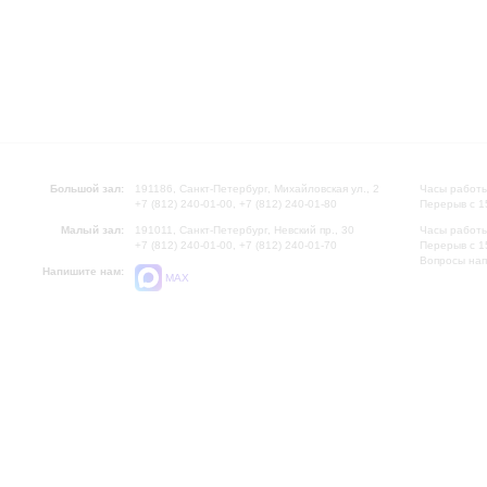
Большой зал:
191186, Санкт-Петербург, Михайловская ул., 2
Часы работы
+7 (812) 240-01-00, +7 (812) 240-01-80
Перерыв с 1
Малый зал:
191011, Санкт-Петербург, Невский пр., 30
Часы работы
+7 (812) 240-01-00, +7 (812) 240-01-70
Перерыв с 1
Вопросы на
Напишите нам:
MAX