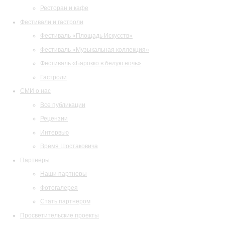
Ресторан и кафе
Фестивали и гастроли
Фестиваль «Площадь Искусств»
Фестиваль «Музыкальная коллекция»
Фестиваль «Барокко в белую ночь»
Гастроли
СМИ о нас
Все публикации
Рецензии
Интервью
Время Шостаковича
Партнеры
Наши партнеры
Фотогалерея
Стать партнером
Просветительские проекты