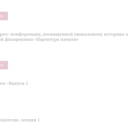
ти
пресс-конференции, посвященной уникальному историко-
ой филармонии «Партитура памяти»
ти
н | Выпуск 1
ушателю. лекция 1