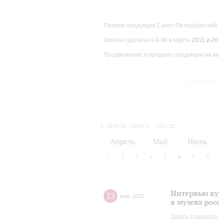
Первая продукция Санкт-Петербургской
Записи сделаны в БЗФ в марте
2011 и 201
Продвижение и продажу продукции на м
2019/20
2020/21
2021/22
Апрель
Май
Июнь
1
2
3
4
5
6
7
8
Интервью ку
23
мая
,
2022
в музеях рос
Запись с концерта