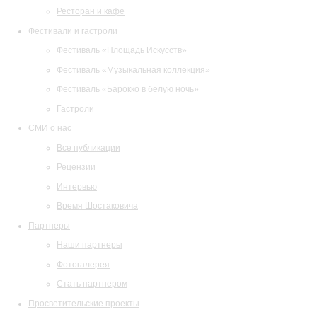
Ресторан и кафе
Фестивали и гастроли
Фестиваль «Площадь Искусств»
Фестиваль «Музыкальная коллекция»
Фестиваль «Барокко в белую ночь»
Гастроли
СМИ о нас
Все публикации
Рецензии
Интервью
Время Шостаковича
Партнеры
Наши партнеры
Фотогалерея
Стать партнером
Просветительские проекты