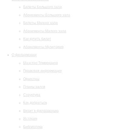
Билеты Большого зала
Абонементы Большого зала
Билеты Малого зала
Абонементы Малого зала
Как купить билет
Абонементы Музитория
О филармонии
Маэстро Темирканов
Правовая информация
Оркестры
Планы залов
Структура
Как добраться
Визит в филармонию
История
Библиотека