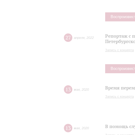
Воспроизвес
Репортаж с 
27
апреля
,
2022
Петербургск
Запись с концерта
Воспроизвес
Время переме
13
мая
,
2020
Запись с концерта
В помощь сл
13
мая
,
2020