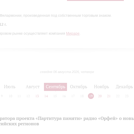
 Филармонии, произведенная под собственным торговым знаком.
2 г.
ировом рынке осуществляет компания
Мираре
.
сегодня 06 августа 2026, четверг
Июль
Август
Сентябрь
Октябрь
Ноябрь
Декабрь
9
10
11
12
13
14
15
16
17
18
19
20
21
22
23
ратора проекта «Партитура памяти» радио «Орфей» о нов
сийских регионов