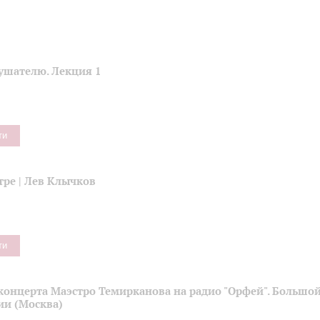
ушателю. Лекция 1
ти
тре | Лев Клычков
ти
концерта Маэстро Темирканова на радио "Орфей". Большой
ии (Москва)