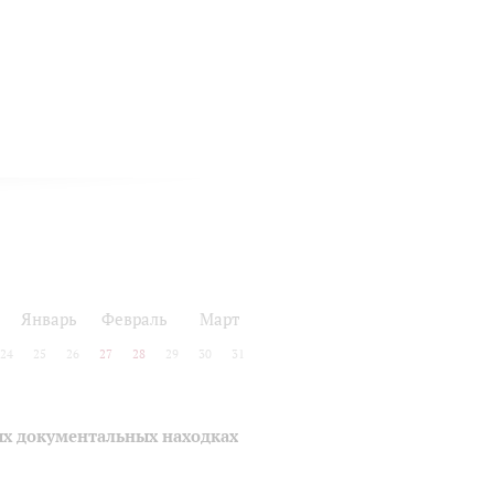
Январь
Февраль
Март
24
25
26
27
28
29
30
31
ых документальных находках