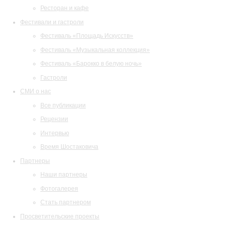
Ресторан и кафе
Фестивали и гастроли
Фестиваль «Площадь Искусств»
Фестиваль «Музыкальная коллекция»
Фестиваль «Барокко в белую ночь»
Гастроли
СМИ о нас
Все публикации
Рецензии
Интервью
Время Шостаковича
Партнеры
Наши партнеры
Фотогалерея
Стать партнером
Просветительские проекты