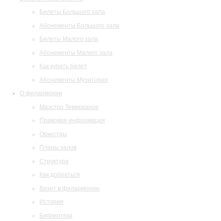
Билеты Большого зала
Абонементы Большого зала
Билеты Малого зала
Абонементы Малого зала
Как купить билет
Абонементы Музитория
О филармонии
Маэстро Темирканов
Правовая информация
Оркестры
Планы залов
Структура
Как добраться
Визит в филармонию
История
Библиотека