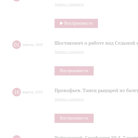
Запись с концерта
Воспроизвести
Шостакович о работе над Седьмой
01
апреля
,
2016
Запись с концерта
Воспроизвести
Прокофьев. Танец рыцарей из балет
10
марта
,
2016
Запись с концерта
Воспроизвести
Чайковский. Симфония № 5, 3 част