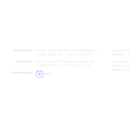
Большой зал:
191186, Санкт-Петербург, Михайловская ул., 2
Часы работы
+7 (812) 240-01-00, +7 (812) 240-01-80
Перерыв с 1
Малый зал:
191011, Санкт-Петербург, Невский пр., 30
Часы работы
+7 (812) 240-01-00, +7 (812) 240-01-70
Перерыв с 1
Вопросы на
Напишите нам:
MAX