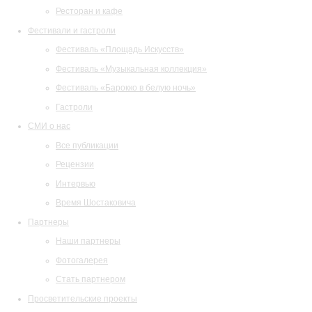
Ресторан и кафе
Фестивали и гастроли
Фестиваль «Площадь Искусств»
Фестиваль «Музыкальная коллекция»
Фестиваль «Барокко в белую ночь»
Гастроли
СМИ о нас
Все публикации
Рецензии
Интервью
Время Шостаковича
Партнеры
Наши партнеры
Фотогалерея
Стать партнером
Просветительские проекты