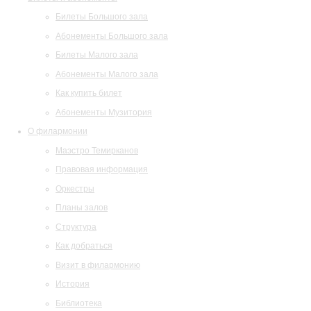
Билеты Большого зала
Абонементы Большого зала
Билеты Малого зала
Абонементы Малого зала
Как купить билет
Абонементы Музитория
О филармонии
Маэстро Темирканов
Правовая информация
Оркестры
Планы залов
Структура
Как добраться
Визит в филармонию
История
Библиотека