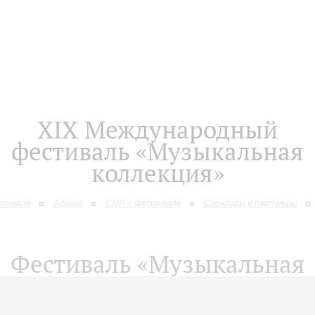
XIХ Международный
фестиваль «Музыкальная
коллекция»
стивале
Афиша
СМИ о фестивале
Спонсоры и партнеры
Фестиваль «Музыкальная
коллекция»