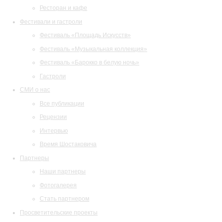
Ресторан и кафе
Фестивали и гастроли
Фестиваль «Площадь Искусств»
Фестиваль «Музыкальная коллекция»
Фестиваль «Барокко в белую ночь»
Гастроли
СМИ о нас
Все публикации
Рецензии
Интервью
Время Шостаковича
Партнеры
Наши партнеры
Фотогалерея
Стать партнером
Просветительские проекты