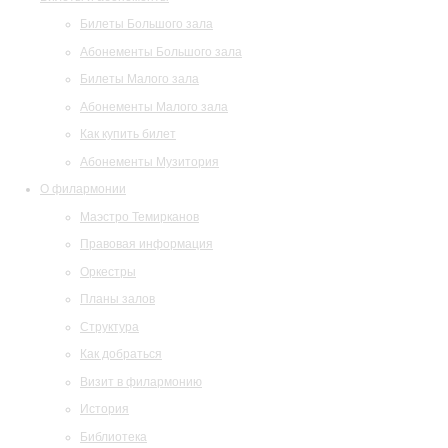
Билеты Большого зала
Абонементы Большого зала
Билеты Малого зала
Абонементы Малого зала
Как купить билет
Абонементы Музитория
О филармонии
Маэстро Темирканов
Правовая информация
Оркестры
Планы залов
Структура
Как добраться
Визит в филармонию
История
Библиотека