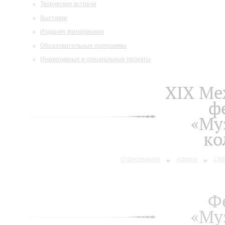
Творческие встречи
Выставки
Издания филармонии
Образовательные программы
Инклюзивные и специальные проекты
XIХ М
ф
«Му
ко
О фестивале
Афиша
СМИ
Ф
«Му