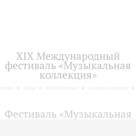
XIХ Международный
фестиваль «Музыкальная
коллекция»
стивале
Афиша
СМИ о фестивале
Спонсоры и партнеры
Фестиваль «Музыкальная
коллекция»