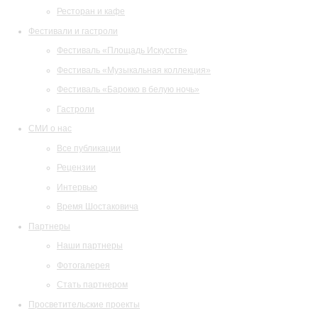
Ресторан и кафе
Фестивали и гастроли
Фестиваль «Площадь Искусств»
Фестиваль «Музыкальная коллекция»
Фестиваль «Барокко в белую ночь»
Гастроли
СМИ о нас
Все публикации
Рецензии
Интервью
Время Шостаковича
Партнеры
Наши партнеры
Фотогалерея
Стать партнером
Просветительские проекты