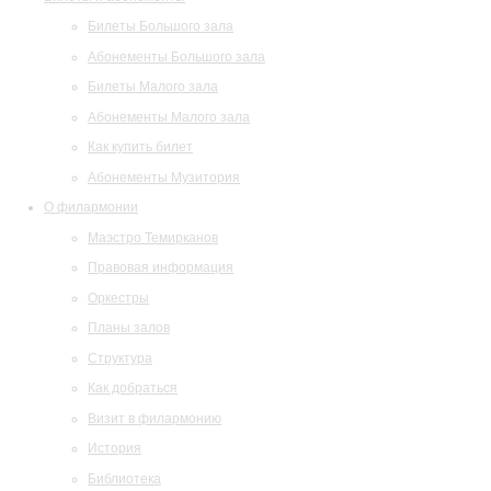
Билеты Большого зала
Абонементы Большого зала
Билеты Малого зала
Абонементы Малого зала
Как купить билет
Абонементы Музитория
О филармонии
Маэстро Темирканов
Правовая информация
Оркестры
Планы залов
Структура
Как добраться
Визит в филармонию
История
Библиотека