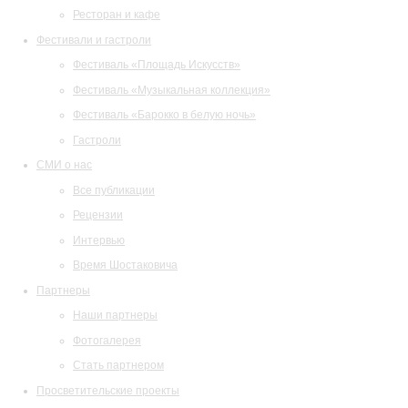
Ресторан и кафе
Фестивали и гастроли
Фестиваль «Площадь Искусств»
Фестиваль «Музыкальная коллекция»
Фестиваль «Барокко в белую ночь»
Гастроли
СМИ о нас
Все публикации
Рецензии
Интервью
Время Шостаковича
Партнеры
Наши партнеры
Фотогалерея
Стать партнером
Просветительские проекты