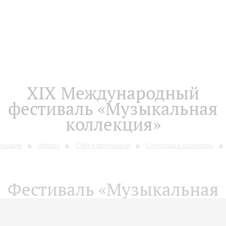
XIХ Международный
фестиваль «Музыкальная
коллекция»
стивале
Афиша
СМИ о фестивале
Спонсоры и партнеры
Фестиваль «Музыкальная
коллекция»