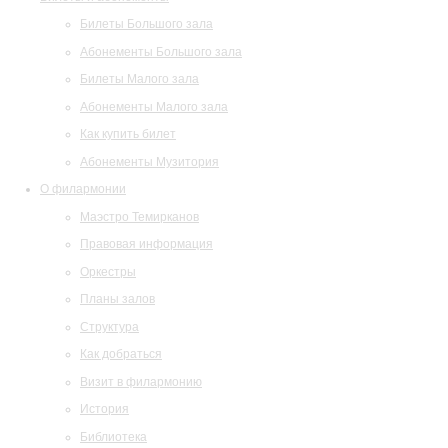
Билеты Большого зала
Абонементы Большого зала
Билеты Малого зала
Абонементы Малого зала
Как купить билет
Абонементы Музитория
О филармонии
Маэстро Темирканов
Правовая информация
Оркестры
Планы залов
Структура
Как добраться
Визит в филармонию
История
Библиотека