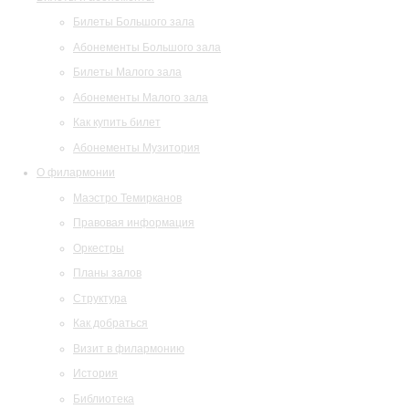
Билеты Большого зала
Абонементы Большого зала
Билеты Малого зала
Абонементы Малого зала
Как купить билет
Абонементы Музитория
О филармонии
Маэстро Темирканов
Правовая информация
Оркестры
Планы залов
Структура
Как добраться
Визит в филармонию
История
Библиотека