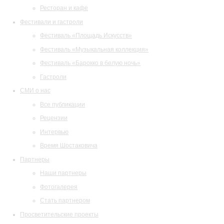
Ресторан и кафе
Фестивали и гастроли
Фестиваль «Площадь Искусств»
Фестиваль «Музыкальная коллекция»
Фестиваль «Барокко в белую ночь»
Гастроли
СМИ о нас
Все публикации
Рецензии
Интервью
Время Шостаковича
Партнеры
Наши партнеры
Фотогалерея
Стать партнером
Просветительские проекты