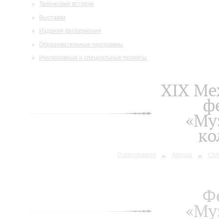
Творческие встречи
Выставки
Издания филармонии
Образовательные программы
Инклюзивные и специальные проекты
XIХ М
ф
«Му
ко
О фестивале
Афиша
СМИ
Ф
«Му