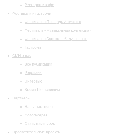
Ресторан и кафе
Фестивали и гастроли
Фестиваль «Площадь Искусств»
Фестиваль «Музыкальная коллекция»
Фестиваль «Барокко в белую ночь»
Гастроли
СМИ о нас
Все публикации
Рецензии
Интервью
Время Шостаковича
Партнеры
Наши партнеры
Фотогалерея
Стать партнером
Просветительские проекты