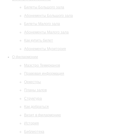
Билеты Большого зала
Абонементы Большого зала
Билеты Малого зала
Абонементы Малого зала
Как купить билет
Абонементы Музитория
О филармонии
Маэстро Темирканов
Правовая информация
Оркестры
Планы залов
Структура
Как добраться
Визит в филармонию
История
Библиотека