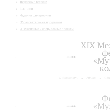
Творческие встречи
Выставки
Издания филармонии
Образовательные программы
Инклюзивные и специальные проекты
XIХ М
ф
«Му
ко
О фестивале
Афиша
СМИ
Ф
«Му