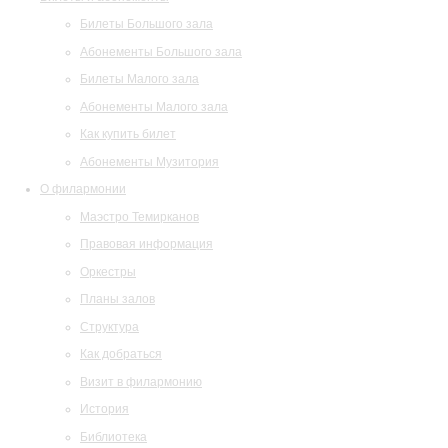
Билеты Большого зала
Абонементы Большого зала
Билеты Малого зала
Абонементы Малого зала
Как купить билет
Абонементы Музитория
О филармонии
Маэстро Темирканов
Правовая информация
Оркестры
Планы залов
Структура
Как добраться
Визит в филармонию
История
Библиотека