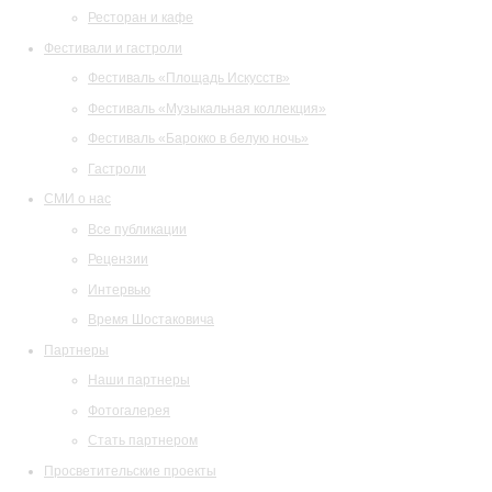
Ресторан и кафе
Фестивали и гастроли
Фестиваль «Площадь Искусств»
Фестиваль «Музыкальная коллекция»
Фестиваль «Барокко в белую ночь»
Гастроли
СМИ о нас
Все публикации
Рецензии
Интервью
Время Шостаковича
Партнеры
Наши партнеры
Фотогалерея
Стать партнером
Просветительские проекты