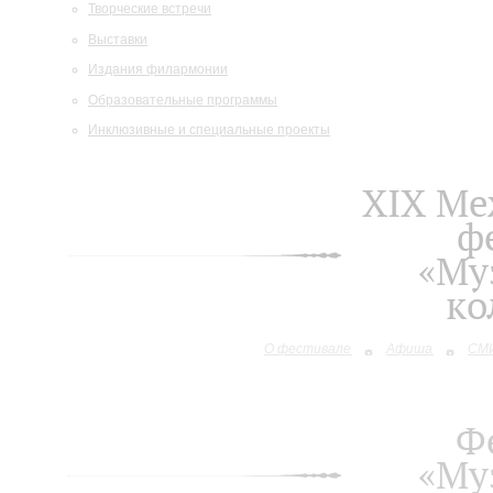
Творческие встречи
Выставки
Издания филармонии
Образовательные программы
Инклюзивные и специальные проекты
XIХ М
ф
«Му
ко
О фестивале
Афиша
СМИ
Ф
«Му