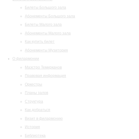
Билеты Большого зала
Абонементы Большого зала
Билеты Малого зала
Абонементы Малого зала
Как купить билет
Абонементы Музитория
О филармонии
Маэстро Темирканов
Правовая информация
Оркестры
Планы залов
Структура
Как добраться
Визит в филармонию
История
Библиотека