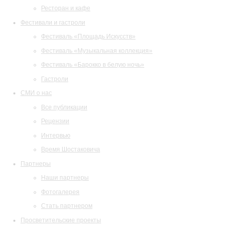
Ресторан и кафе
Фестивали и гастроли
Фестиваль «Площадь Искусств»
Фестиваль «Музыкальная коллекция»
Фестиваль «Барокко в белую ночь»
Гастроли
СМИ о нас
Все публикации
Рецензии
Интервью
Время Шостаковича
Партнеры
Наши партнеры
Фотогалерея
Стать партнером
Просветительские проекты