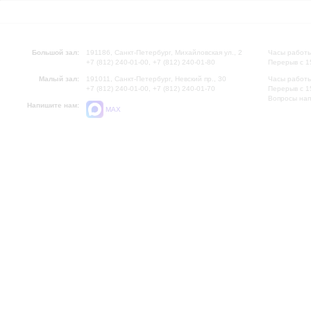
Большой зал:
191186, Санкт-Петербург, Михайловская ул., 2
Часы работы
+7 (812) 240-01-00, +7 (812) 240-01-80
Перерыв с 1
Малый зал:
191011, Санкт-Петербург, Невский пр., 30
Часы работы
+7 (812) 240-01-00, +7 (812) 240-01-70
Перерыв с 1
Вопросы на
Напишите нам:
MAX