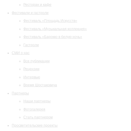
Ресторан и кафе
Фестивали и гастроли
Фестиваль «Площадь Искусств»
Фестиваль «Музыкальная коллекция»
Фестиваль «Барокко в белую ночь»
Гастроли
СМИ о нас
Все публикации
Рецензии
Интервью
Время Шостаковича
Партнеры
Наши партнеры
Фотогалерея
Стать партнером
Просветительские проекты