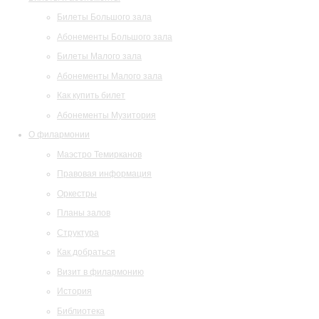
Билеты Большого зала
Абонементы Большого зала
Билеты Малого зала
Абонементы Малого зала
Как купить билет
Абонементы Музитория
О филармонии
Маэстро Темирканов
Правовая информация
Оркестры
Планы залов
Структура
Как добраться
Визит в филармонию
История
Библиотека