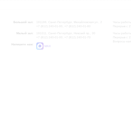
Большой зал:
191186, Санкт-Петербург, Михайловская ул., 2
Часы работы
+7 (812) 240-01-00, +7 (812) 240-01-80
Перерыв с 1
Малый зал:
191011, Санкт-Петербург, Невский пр., 30
Часы работы
+7 (812) 240-01-00, +7 (812) 240-01-70
Перерыв с 1
Вопросы на
Напишите нам:
MAX