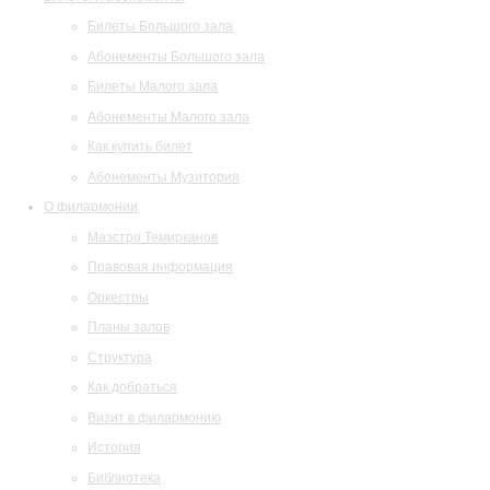
Билеты Большого зала
Абонементы Большого зала
Билеты Малого зала
Абонементы Малого зала
Как купить билет
Абонементы Музитория
О филармонии
Маэстро Темирканов
Правовая информация
Оркестры
Планы залов
Структура
Как добраться
Визит в филармонию
История
Библиотека