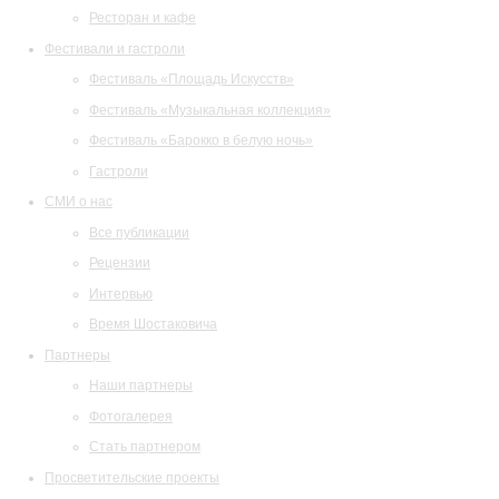
Ресторан и кафе
Фестивали и гастроли
Фестиваль «Площадь Искусств»
Фестиваль «Музыкальная коллекция»
Фестиваль «Барокко в белую ночь»
Гастроли
СМИ о нас
Все публикации
Рецензии
Интервью
Время Шостаковича
Партнеры
Наши партнеры
Фотогалерея
Стать партнером
Просветительские проекты