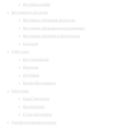
Ресторан и кафе
Фестивали и гастроли
Фестиваль «Площадь Искусств»
Фестиваль «Музыкальная коллекция»
Фестиваль «Барокко в белую ночь»
Гастроли
СМИ о нас
Все публикации
Рецензии
Интервью
Время Шостаковича
Партнеры
Наши партнеры
Фотогалерея
Стать партнером
Просветительские проекты