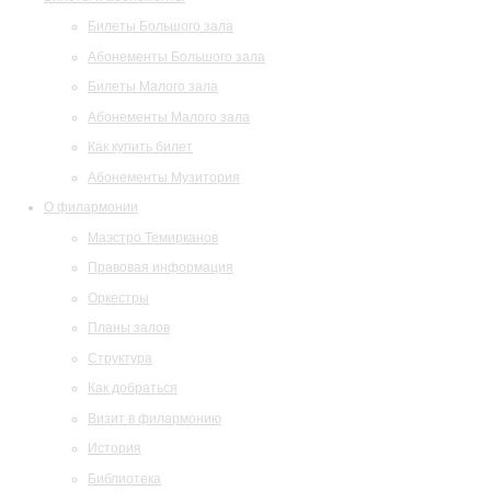
Билеты Большого зала
Абонементы Большого зала
Билеты Малого зала
Абонементы Малого зала
Как купить билет
Абонементы Музитория
О филармонии
Маэстро Темирканов
Правовая информация
Оркестры
Планы залов
Структура
Как добраться
Визит в филармонию
История
Библиотека