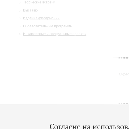
Творческие встречи
Выставки
Издания филармонии
Образовательные программы
Инклюзивные и специальные проекты
О фе
О фе
Согласие на использов