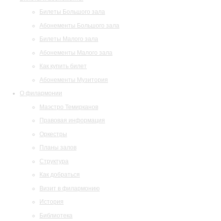
Билеты Большого зала
Абонементы Большого зала
Билеты Малого зала
Абонементы Малого зала
Как купить билет
Абонементы Музитория
О филармонии
Маэстро Темирканов
Правовая информация
Оркестры
Планы залов
Структура
Как добраться
Визит в филармонию
История
Библиотека