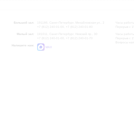
Большой зал:
191186, Санкт-Петербург, Михайловская ул., 2
Часы работы
+7 (812) 240-01-00, +7 (812) 240-01-80
Перерыв с 1
Малый зал:
191011, Санкт-Петербург, Невский пр., 30
Часы работы
+7 (812) 240-01-00, +7 (812) 240-01-70
Перерыв с 1
Вопросы на
Напишите нам:
MAX