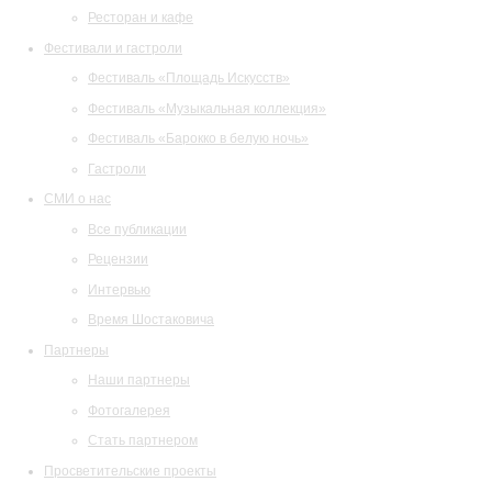
Ресторан и кафе
Фестивали и гастроли
Фестиваль «Площадь Искусств»
Фестиваль «Музыкальная коллекция»
Фестиваль «Барокко в белую ночь»
Гастроли
СМИ о нас
Все публикации
Рецензии
Интервью
Время Шостаковича
Партнеры
Наши партнеры
Фотогалерея
Стать партнером
Просветительские проекты