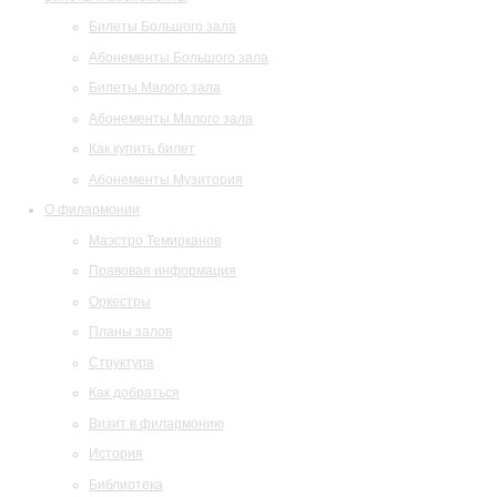
Билеты Большого зала
Абонементы Большого зала
Билеты Малого зала
Абонементы Малого зала
Как купить билет
Абонементы Музитория
О филармонии
Маэстро Темирканов
Правовая информация
Оркестры
Планы залов
Структура
Как добраться
Визит в филармонию
История
Библиотека