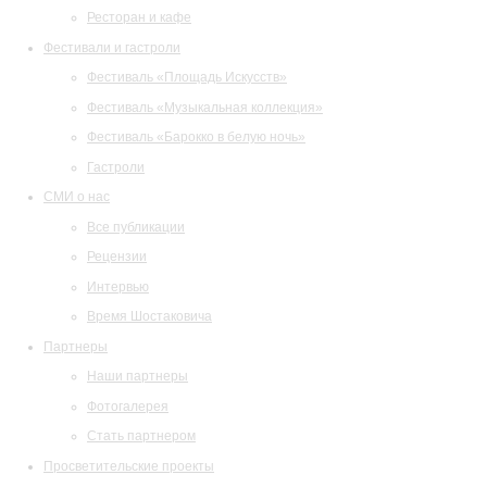
Ресторан и кафе
Фестивали и гастроли
Фестиваль «Площадь Искусств»
Фестиваль «Музыкальная коллекция»
Фестиваль «Барокко в белую ночь»
Гастроли
СМИ о нас
Все публикации
Рецензии
Интервью
Время Шостаковича
Партнеры
Наши партнеры
Фотогалерея
Стать партнером
Просветительские проекты