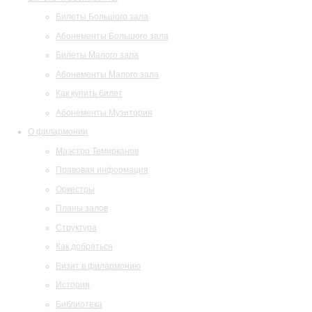
Билеты Большого зала
Абонементы Большого зала
Билеты Малого зала
Абонементы Малого зала
Как купить билет
Абонементы Музитория
О филармонии
Маэстро Темирканов
Правовая информация
Оркестры
Планы залов
Структура
Как добраться
Визит в филармонию
История
Библиотека