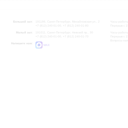
Большой зал:
191186, Санкт-Петербург, Михайловская ул., 2
Часы работы
+7 (812) 240-01-00, +7 (812) 240-01-80
Перерыв с 1
Малый зал:
191011, Санкт-Петербург, Невский пр., 30
Часы работы
+7 (812) 240-01-00, +7 (812) 240-01-70
Перерыв с 1
Вопросы на
Напишите нам:
MAX