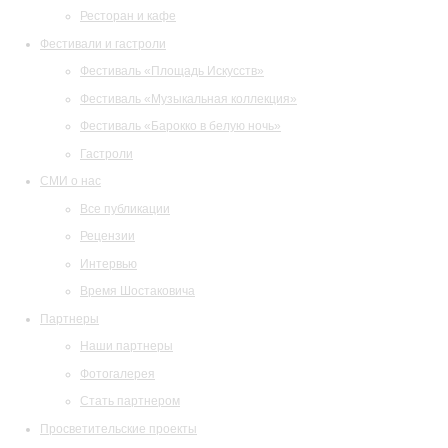
Ресторан и кафе
Фестивали и гастроли
Фестиваль «Площадь Искусств»
Фестиваль «Музыкальная коллекция»
Фестиваль «Барокко в белую ночь»
Гастроли
СМИ о нас
Все публикации
Рецензии
Интервью
Время Шостаковича
Партнеры
Наши партнеры
Фотогалерея
Стать партнером
Просветительские проекты