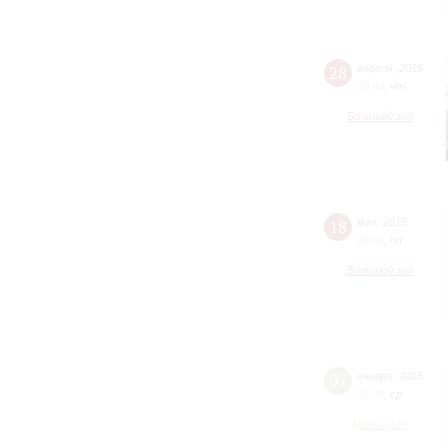
28
апреля
,
2016
20:00
,
чт
Большой зал
18
мая
,
2015
20:00
,
пн
Большой зал
07
января
,
2015
19:00
,
ср
Малый зал