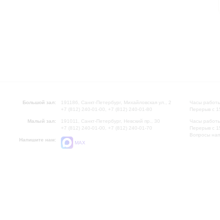
Большой зал:
191186, Санкт-Петербург, Михайловская ул., 2
Часы работы
+7 (812) 240-01-00, +7 (812) 240-01-80
Перерыв с 1
Малый зал:
191011, Санкт-Петербург, Невский пр., 30
Часы работы
+7 (812) 240-01-00, +7 (812) 240-01-70
Перерыв с 1
Вопросы на
Напишите нам:
MAX