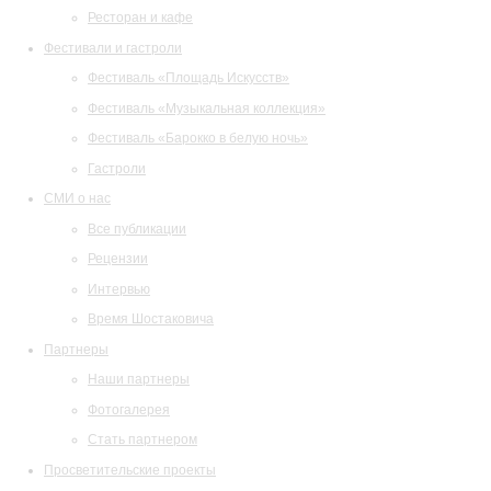
Ресторан и кафе
Фестивали и гастроли
Фестиваль «Площадь Искусств»
Фестиваль «Музыкальная коллекция»
Фестиваль «Барокко в белую ночь»
Гастроли
СМИ о нас
Все публикации
Рецензии
Интервью
Время Шостаковича
Партнеры
Наши партнеры
Фотогалерея
Стать партнером
Просветительские проекты