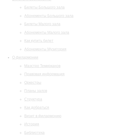
Билеты Большого зала
Абонементы Большого зала
Билеты Малого зала
Абонементы Малого зала
Как купить билет
Абонементы Музитория
О филармонии
Маэстро Темирканов
Правовая информация
Оркестры
Планы залов
Структура
Как добраться
Визит в филармонию
История
Библиотека