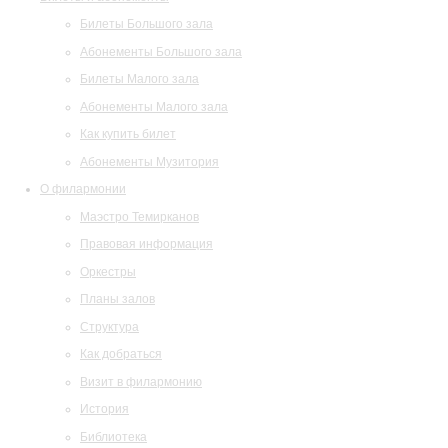
Билеты Большого зала
Абонементы Большого зала
Билеты Малого зала
Абонементы Малого зала
Как купить билет
Абонементы Музитория
О филармонии
Маэстро Темирканов
Правовая информация
Оркестры
Планы залов
Структура
Как добраться
Визит в филармонию
История
Библиотека