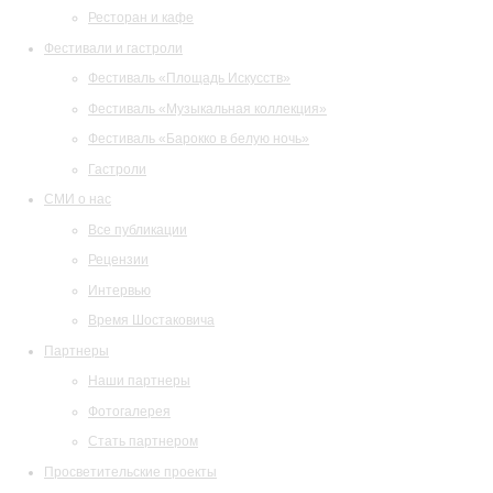
Ресторан и кафе
Фестивали и гастроли
Фестиваль «Площадь Искусств»
Фестиваль «Музыкальная коллекция»
Фестиваль «Барокко в белую ночь»
Гастроли
СМИ о нас
Все публикации
Рецензии
Интервью
Время Шостаковича
Партнеры
Наши партнеры
Фотогалерея
Стать партнером
Просветительские проекты