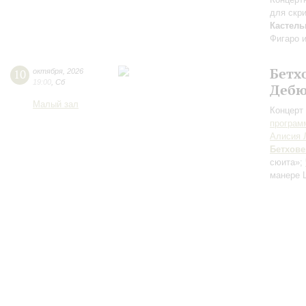
для скр
Кастель
Фигаро 
Бетх
10
октября
,
2026
19:00
,
Сб
Дебю
Малый зал
Концерт 
програм
Алисия 
Бетхове
сюита»;
манере 