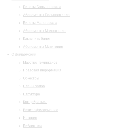
Билеты Большого зала
Абонементы Большого зала
Билеты Малого зала
Абонементы Малого зала
Как купить билет
Абонементы Музитория
О филармонии
Маэстро Темирканов
Правовая информация
Оркестры
Планы залов
Структура
Как добраться
Визит в филармонию
История
Библиотека