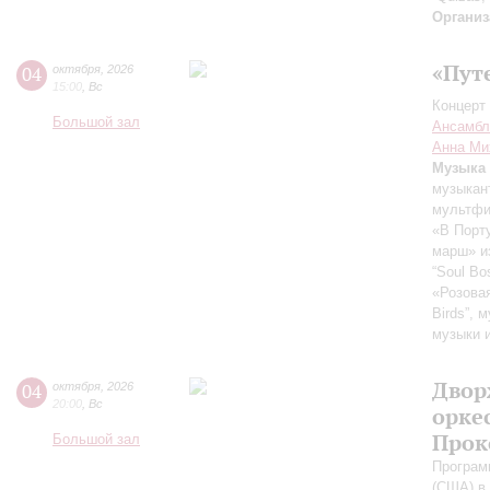
Организ
«Пут
04
октября
,
2026
15:00
,
Вс
Концерт 
Большой зал
Ансамбл
Анна Ми
Музыка 
музыкан
мультфи
«В Порт
марш» и
“Soul Bo
«Розова
Birds”,
музыки 
Двор
04
октября
,
2026
20:00
,
Вс
орке
Прок
Большой зал
Програм
(США) в