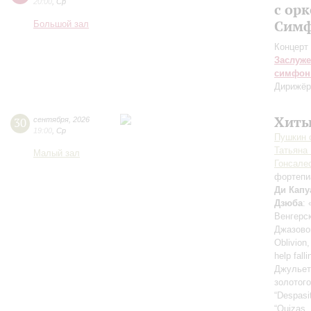
20:00
,
Ср
с ор
Симф
Большой зал
Концерт 
Заслуже
симфон
Дирижёр
Хиты
30
сентября
,
2026
19:00
,
Ср
Пушкин c
Татьяна
Малый зал
Гонсале
фортепи
Ди Капу
Дзюба
:
Венгерс
Джазово
Oblivion,
help fall
Джульет
золотог
“Despasi
“Quizas, 