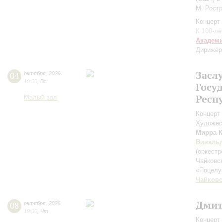
М. Рост
Концерт 
К 100-л
Академ
Дирижёр
Засл
04
октября
,
2026
19:00
,
Вс
Госу
Респ
Малый зал
Концерт 
Художес
Мирра 
Виваль
(оркестр
Чайковс
«Поцел
Чайков
Дмит
08
октября
,
2026
19:00
,
Чт
Концерт 