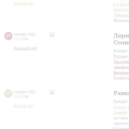
Малый зал
и в анс
Дмитрий
Чайков
Миниатю
Дири
09
октября
,
2026
20:00
,
Пт
Соли
Большой зал
Концерт 
России
»
Заслуже
симфон
Бетхове
Симфон
Рави
09
октября
,
2026
19:00
,
Пт
Концерт 
Малый зал
Равиль 
Танеев
:
на темы
таранте
Концерт