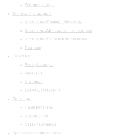
Ресторан и кафе
Фестивали и гастроли
Фестиваль «Площадь Искусств»
Фестиваль «Музыкальная коллекция»
Фестиваль «Барокко в белую ночь»
Гастроли
СМИ о нас
Все публикации
Рецензии
Интервью
Время Шостаковича
Партнеры
Наши партнеры
Фотогалерея
Стать партнером
Просветительские проекты