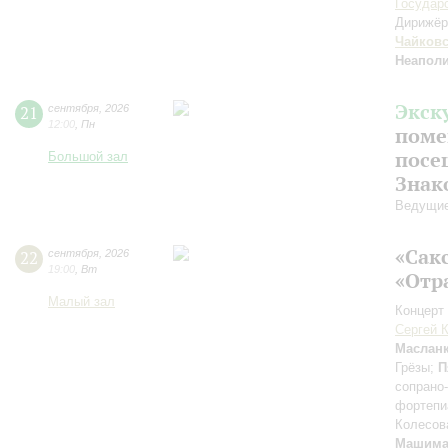
Государ
Дирижёр
Чайков
Неаполи
Экск
21
сентября
,
2026
12:00
,
Пн
поме
посе
Большой зал
Знак
Ведущие
«Сак
22
сентября
,
2026
19:00
,
Вт
«Отр
Малый зал
Концерт 
Сергей 
Маслан
Грёзы;
П
сопрано
фортепи
Колесов
Машим