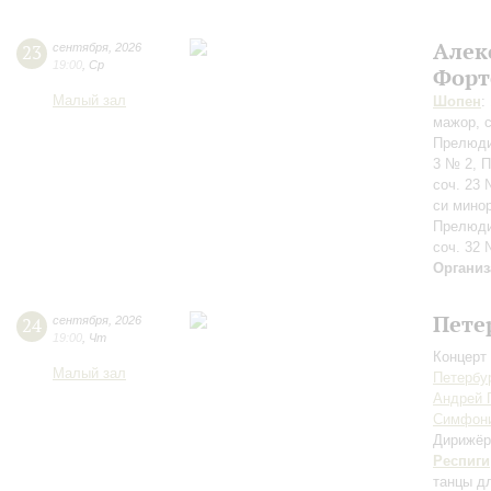
Алек
23
сентября
,
2026
19:00
,
Ср
Форт
Малый зал
Шопен
:
мажор, с
Прелюди
3 № 2, 
соч. 23
си минор
Прелюди
соч. 32 
Организ
Пете
24
сентября
,
2026
19:00
,
Чт
Концерт 
Малый зал
Петербу
Андрей 
Симфони
Дирижёр
Респиги
танцы дл