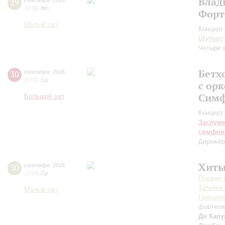
Влад
29
сентября
,
2026
19:00
,
Вт
Форт
Малый зал
Концерт 
Шуберт
Четыре 
Бетх
30
сентября
,
2026
20:00
,
Ср
с ор
Симф
Большой зал
Концерт 
Заслуже
симфон
Дирижёр
Хиты
30
сентября
,
2026
19:00
,
Ср
Пушкин c
Татьяна
Малый зал
Гонсале
фортепи
Ди Капу