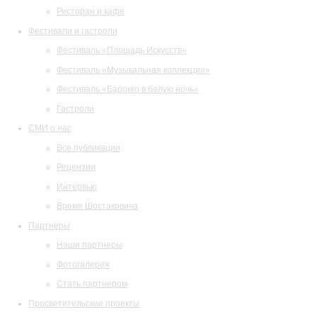
Ресторан и кафе
Фестивали и гастроли
Фестиваль «Площадь Искусств»
Фестиваль «Музыкальная коллекция»
Фестиваль «Барокко в белую ночь»
Гастроли
СМИ о нас
Все публикации
Рецензии
Интервью
Время Шостаковича
Партнеры
Наши партнеры
Фотогалерея
Стать партнером
Просветительские проекты