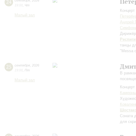
Пете
24
сентября
,
2026
19:00
,
Чт
Концерт 
Малый зал
Петербу
Андрей 
Симфони
Дирижёр
Респиги
танцы дл
"Messa d
Дмит
25
сентября
,
2026
19:00
,
Пт
В рамка
посвяще
Малый зал
Концерт 
Камерны
Художес
Ковален
Шостак
Соната 
для скр