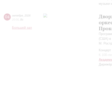
музыки 
Двор
04
октября
,
2026
20:00
,
Вс
орке
Прок
Большой зал
Програм
(США) в
М. Рост
Концерт 
К 100-л
Академ
Дирижёр