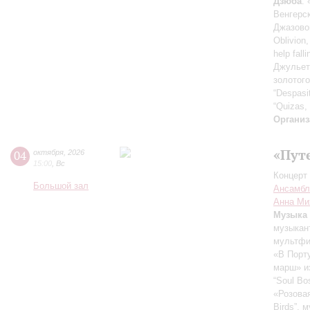
Дзюба
:
Венгерс
Джазово
Oblivion,
help fall
Джульет
золотог
“Despasi
“Quizas, 
Организ
«Пут
04
октября
,
2026
15:00
,
Вс
Концерт 
Большой зал
Ансамбл
Анна Ми
Музыка 
музыкан
мультфи
«В Порт
марш» и
“Soul Bo
«Розова
Birds”,