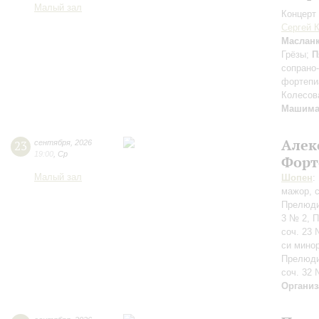
Малый зал
Концерт 
Сергей 
Маслан
Грёзы;
П
сопрано
фортепи
Колесов
Машим
Алек
23
сентября
,
2026
19:00
,
Ср
Форт
Малый зал
Шопен
:
мажор, с
Прелюди
3 № 2, 
соч. 23
си минор
Прелюди
соч. 32 
Организ