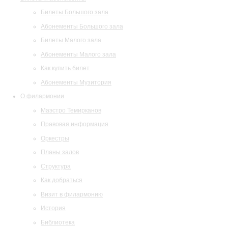
Билеты Большого зала
Абонементы Большого зала
Билеты Малого зала
Абонементы Малого зала
Как купить билет
Абонементы Музитория
О филармонии
Маэстро Темирканов
Правовая информация
Оркестры
Планы залов
Структура
Как добраться
Визит в филармонию
История
Библиотека