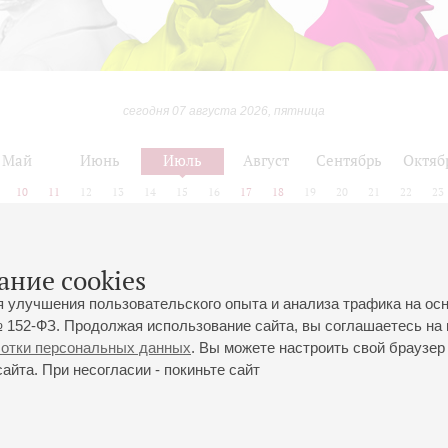
сегодня 07 августа 2026, пятница
Май
Июнь
Июль
Август
Сентябрь
Октяб
10
11
12
13
14
15
16
17
18
19
20
21
22
23
ание cookies
Июнь
Июль
Август
я улучшения пользовательского опыта и анализа трафика на ос
 152-ФЗ. Продолжая использование сайта, вы соглашаетесь на 
ботки персональных данных
. Вы можете настроить свой браузер 
йта. При несогласии - покиньте сайт