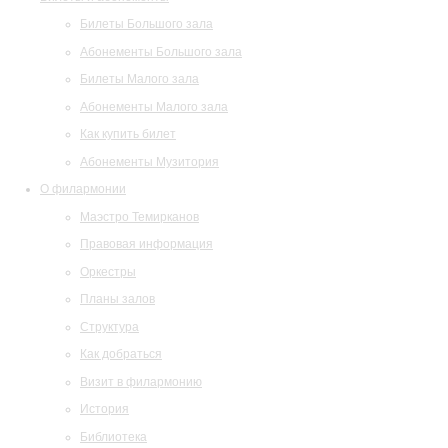
Билеты Большого зала
Абонементы Большого зала
Билеты Малого зала
Абонементы Малого зала
Как купить билет
Абонементы Музитория
О филармонии
Маэстро Темирканов
Правовая информация
Оркестры
Планы залов
Структура
Как добраться
Визит в филармонию
История
Библиотека