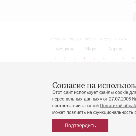
2019/20
2020/21
2021/22
2022/23
2023/24
2024/25
2025/26
2026/27
Февраль
Март
Апрель
1
2
3
4
5
6
7
8
9
Согласие на использов
Этот сайт использует файлы cookie дл
персональных данных» от 27.07.2006 №
соответствии с нашей
Политикой обра
может повлиять на функциональность са
Подтвердить