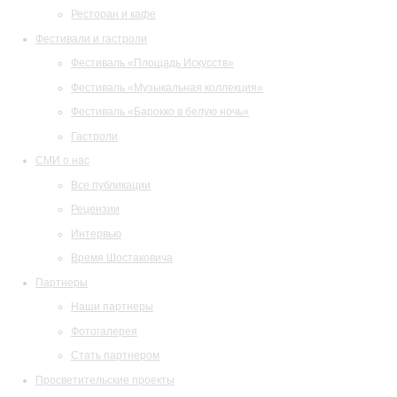
Ресторан и кафе
Фестивали и гастроли
Фестиваль «Площадь Искусств»
Фестиваль «Музыкальная коллекция»
Фестиваль «Барокко в белую ночь»
Гастроли
СМИ о нас
Все публикации
Рецензии
Интервью
Время Шостаковича
Партнеры
Наши партнеры
Фотогалерея
Стать партнером
Просветительские проекты