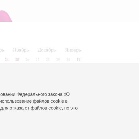
рь
Ноябрь
Декабрь
Январь
24
25
26
27
28
29
30
31
новании Федерального закона «О
использование файлов cookie в
для отказа от файлов cookie, но это