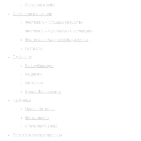
Ресторан и кафе
Фестивали и гастроли
Фестиваль «Площадь Искусств»
Фестиваль «Музыкальная коллекция»
Фестиваль «Барокко в белую ночь»
Гастроли
СМИ о нас
Все публикации
Рецензии
Интервью
Время Шостаковича
Партнеры
Наши партнеры
Фотогалерея
Стать партнером
Просветительские проекты