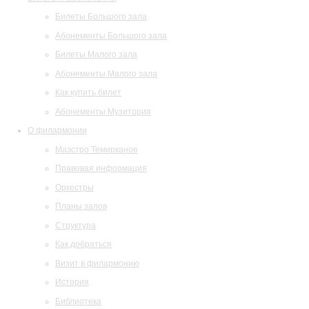
Билеты Большого зала
Абонементы Большого зала
Билеты Малого зала
Абонементы Малого зала
Как купить билет
Абонементы Музитория
О филармонии
Маэстро Темирканов
Правовая информация
Оркестры
Планы залов
Структура
Как добраться
Визит в филармонию
История
Библиотека