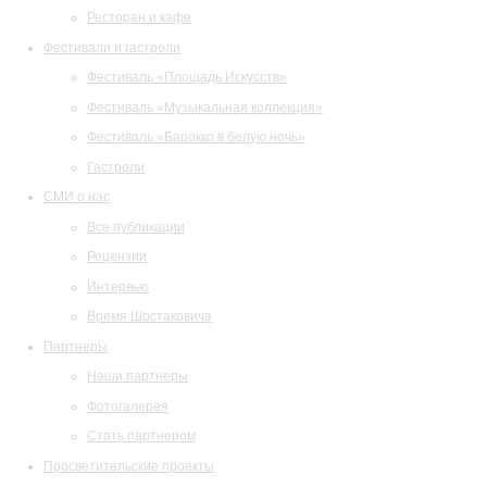
Ресторан и кафе
Фестивали и гастроли
Фестиваль «Площадь Искусств»
Фестиваль «Музыкальная коллекция»
Фестиваль «Барокко в белую ночь»
Гастроли
СМИ о нас
Все публикации
Рецензии
Интервью
Время Шостаковича
Партнеры
Наши партнеры
Фотогалерея
Стать партнером
Просветительские проекты