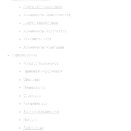
Билеты Большого зала
Абонементы Большого зала
Билеты Малого зала
Абонементы Малого зала
Как купить билет
Абонементы Музитория
О филармонии
Маэстро Темирканов
Правовая информация
Оркестры
Планы залов
Структура
Как добраться
Визит в филармонию
История
Библиотека