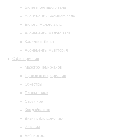
Билеты Большого зала
Абонементы Большого зала
Билеты Малого зала
Абонементы Малого зала
Как купить билет
Абонементы Музитория
О филармонии
Маэстро Темирканов
Правовая информация
Оркестры
Планы залов
Структура
Как добраться
Визит в филармонию
История
Библиотека