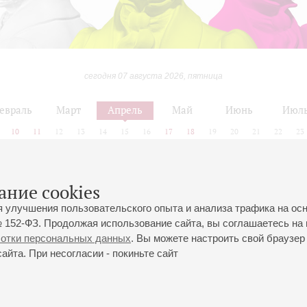
сегодня 07 августа 2026, пятница
евраль
Март
Апрель
Май
Июнь
Июл
10
11
12
13
14
15
16
17
18
19
20
21
22
23
ание cookies
Март
Апрель
Май
я улучшения пользовательского опыта и анализа трафика на ос
 152-ФЗ. Продолжая использование сайта, вы соглашаетесь на 
ботки персональных данных
. Вы можете настроить свой браузер 
йта. При несогласии - покиньте сайт