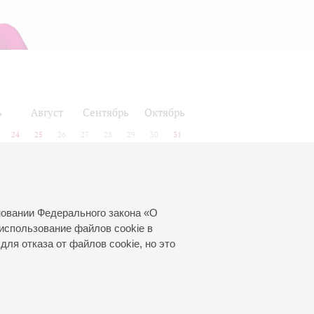
ь
Август
Сентябрь
Октябрь
24
25
26
27
28
29
30
31
новании Федерального закона «О
использование файлов cookie в
для отказа от файлов cookie, но это