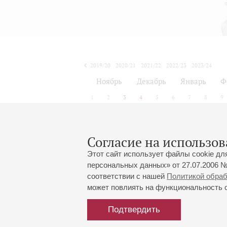
2019/20
2020/21
2021/22
2022/23
2023/24
2024/25
2025/26
2026/27
Ноябрь
Декабрь
Январь
Ф
1
2
3
4
5
6
7
8
9
Согласие на использов
Этот сайт использует файлы cookie дл
персональных данных» от 27.07.2006 №
соответствии с нашей
Политикой обра
может повлиять на функциональность са
Подтвердить