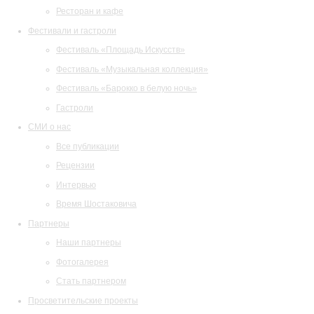
Ресторан и кафе
Фестивали и гастроли
Фестиваль «Площадь Искусств»
Фестиваль «Музыкальная коллекция»
Фестиваль «Барокко в белую ночь»
Гастроли
СМИ о нас
Все публикации
Рецензии
Интервью
Время Шостаковича
Партнеры
Наши партнеры
Фотогалерея
Стать партнером
Просветительские проекты