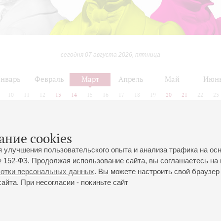
сегодня 07 августа 2026, пятница
нварь
Февраль
Март
Апрель
Май
Июн
10
11
12
13
14
15
16
17
18
19
20
21
22
23
ание cookies
Февраль
Март
Апрель
я улучшения пользовательского опыта и анализа трафика на ос
 152-ФЗ. Продолжая использование сайта, вы соглашаетесь на 
ботки персональных данных
. Вы можете настроить свой браузер 
йта. При несогласии - покиньте сайт