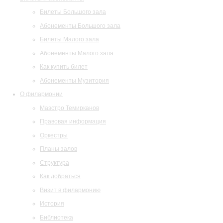
Билеты Большого зала
Абонементы Большого зала
Билеты Малого зала
Абонементы Малого зала
Как купить билет
Абонементы Музитория
О филармонии
Маэстро Темирканов
Правовая информация
Оркестры
Планы залов
Структура
Как добраться
Визит в филармонию
История
Библиотека