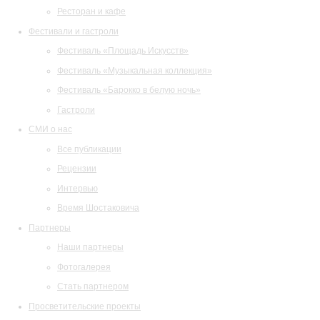
Ресторан и кафе
Фестивали и гастроли
Фестиваль «Площадь Искусств»
Фестиваль «Музыкальная коллекция»
Фестиваль «Барокко в белую ночь»
Гастроли
СМИ о нас
Все публикации
Рецензии
Интервью
Время Шостаковича
Партнеры
Наши партнеры
Фотогалерея
Стать партнером
Просветительские проекты