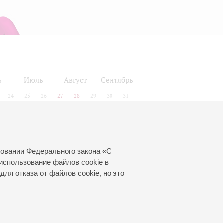
ь
Июль
Август
Сентябрь
24
25
26
27
28
29
30
31
новании Федерального закона «О
использование файлов cookie в
для отказа от файлов cookie, но это