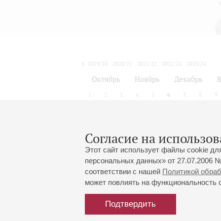
2019/20
2020/21
2021/22
2022/23
2023/24
2024/25
2025/26
2026/27
Октябрь
Ноябрь
Декабрь
Я
1
2
3
4
5
6
7
8
9
Согласие на использов
Этот сайт использует файлы cookie дл
персональных данных» от 27.07.2006 №
соответствии с нашей
Политикой обра
может повлиять на функциональность са
Подтвердить