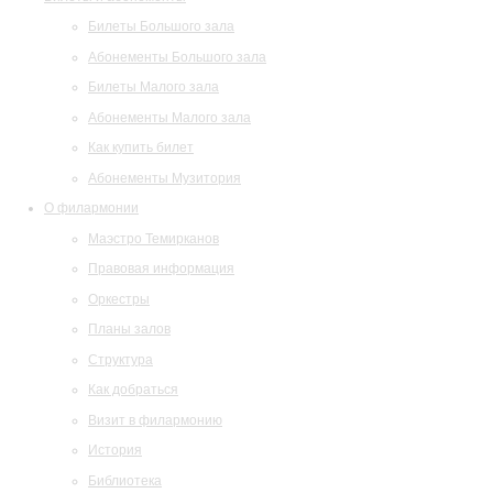
Билеты Большого зала
Абонементы Большого зала
Билеты Малого зала
Абонементы Малого зала
Как купить билет
Абонементы Музитория
О филармонии
Маэстро Темирканов
Правовая информация
Оркестры
Планы залов
Структура
Как добраться
Визит в филармонию
История
Библиотека