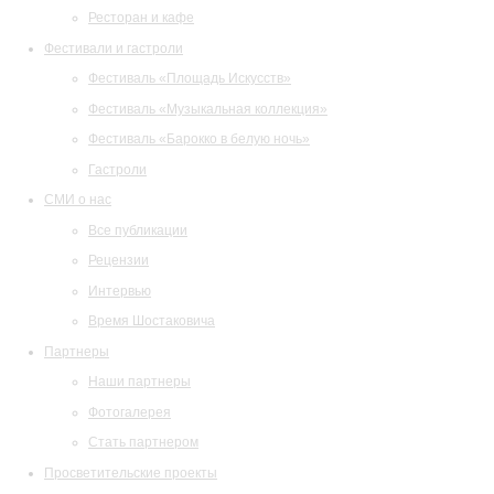
Ресторан и кафе
Фестивали и гастроли
Фестиваль «Площадь Искусств»
Фестиваль «Музыкальная коллекция»
Фестиваль «Барокко в белую ночь»
Гастроли
СМИ о нас
Все публикации
Рецензии
Интервью
Время Шостаковича
Партнеры
Наши партнеры
Фотогалерея
Стать партнером
Просветительские проекты