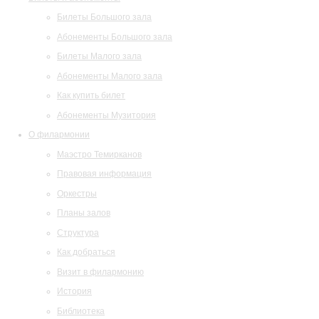
Билеты Большого зала
Абонементы Большого зала
Билеты Малого зала
Абонементы Малого зала
Как купить билет
Абонементы Музитория
О филармонии
Маэстро Темирканов
Правовая информация
Оркестры
Планы залов
Структура
Как добраться
Визит в филармонию
История
Библиотека