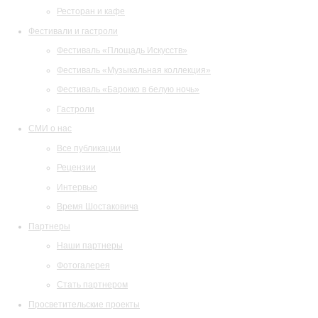
Ресторан и кафе
Фестивали и гастроли
Фестиваль «Площадь Искусств»
Фестиваль «Музыкальная коллекция»
Фестиваль «Барокко в белую ночь»
Гастроли
СМИ о нас
Все публикации
Рецензии
Интервью
Время Шостаковича
Партнеры
Наши партнеры
Фотогалерея
Стать партнером
Просветительские проекты