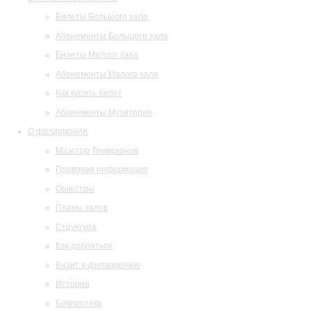
Билеты Большого зала
Абонементы Большого зала
Билеты Малого зала
Абонементы Малого зала
Как купить билет
Абонементы Музитория
О филармонии
Маэстро Темирканов
Правовая информация
Оркестры
Планы залов
Структура
Как добраться
Визит в филармонию
История
Библиотека