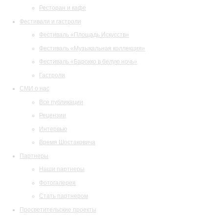
Ресторан и кафе
Фестивали и гастроли
Фестиваль «Площадь Искусств»
Фестиваль «Музыкальная коллекция»
Фестиваль «Барокко в белую ночь»
Гастроли
СМИ о нас
Все публикации
Рецензии
Интервью
Время Шостаковича
Партнеры
Наши партнеры
Фотогалерея
Стать партнером
Просветительские проекты