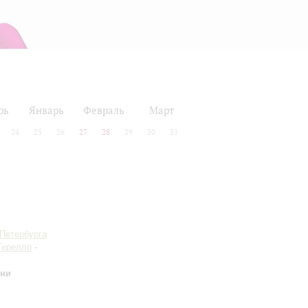
рь
Январь
Февраль
Март
24
25
26
27
28
29
30
31
-Петербурга
Герелло
-
сни