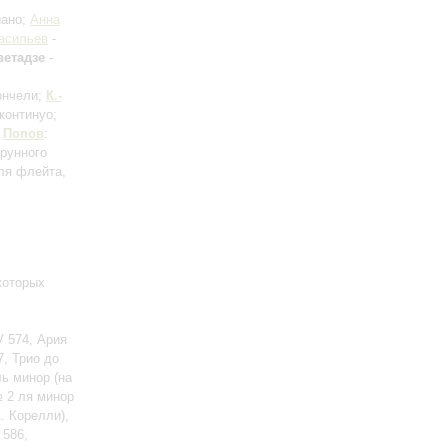
иано;
Анна
асильев
-
ветадзе
-
лончели;
К.-
континуо;
;
Попов
:
рунного
ля флейта,
которых
V 574, Ария
, Трио до
ь минор (на
№ 2 ля минор
. Корелли),
 586,