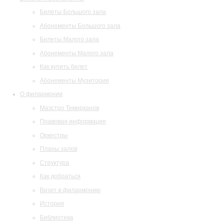
Билеты Большого зала
Абонементы Большого зала
Билеты Малого зала
Абонементы Малого зала
Как купить билет
Абонементы Музитория
О филармонии
Маэстро Темирканов
Правовая информация
Оркестры
Планы залов
Структура
Как добраться
Визит в филармонию
История
Библиотека