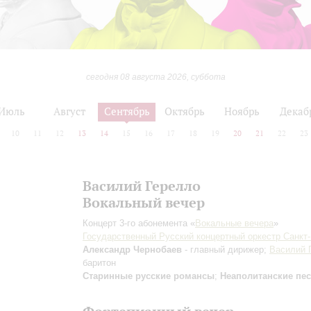
сегодня 08 августа 2026, суббота
Июль
Август
Сентябрь
Октябрь
Ноябрь
Декаб
10
11
12
13
14
15
16
17
18
19
20
21
22
23
Василий Герелло
Вокальный вечер
Концерт 3-го абонемента «
Вокальные вечера
»
Государственный Русский концертный оркестр Санкт
Александр Чернобаев
- главный дирижер;
Василий 
баритон
Старинные русские романсы
;
Неаполитанские пе