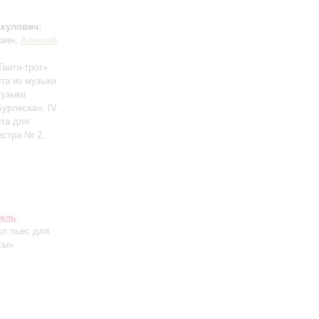
Акулович
;
баян;
Алексей
Таити-трот»
ита из музыки
музыки
Бурлеска», IV
ита для
естра № 2,
ель
:
кл пьес для
сы»