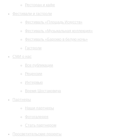
Ресторан и кафе
Фестивали и гастроли
Фестиваль «Площадь Искусств»
Фестиваль «Музыкальная коллекция»
Фестиваль «Барокко в белую ночь»
Гастроли
СМИ о нас
Все публикации
Рецензии
Интервью
Время Шостаковича
Партнеры
Наши партнеры
Фотогалерея
Стать партнером
Просветительские проекты