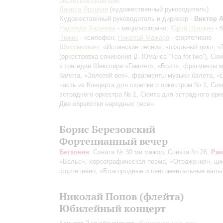
Лариса Яруцкая
(художественный руководитель)
Художественный руководитель и дирижер -
Виктор 
Надежда Хаджева
- меццо-сопрано;
Юрий Шишкин
- 
Чижик
- ксилофон;
Николай Мажара
- фортепиано
Шостакович
: «Испанские песни», вокальный цикл, «
(оркестровка сочинения В. Юманса “Tea for two”), Сю
к трагедии Шекспира «Гамлет», «Болт», фрагменты 
балета, «Золотой век», фрагменты музыки балета, «
часть из Концерта для скрипки с оркестром № 1, Сю
эстрадного оркестра № 1, Сюита для эстрадного орк
Две обработки народных песен
Борис Березовский
Фортепианный вечер
Бетховен
: Соната № 30 ми мажор, Соната № 26;
Рав
«Вальс», хореографическая поэма, «Отражения», ци
фортепиано, «Благородные и сентиментальные валь
Николай Попов (флейта)
Юбилейный концерт