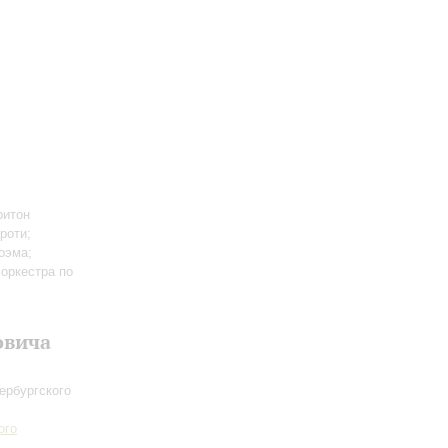
ритон
роти;
оэма;
 оркестра по
овича
ербургского
ого