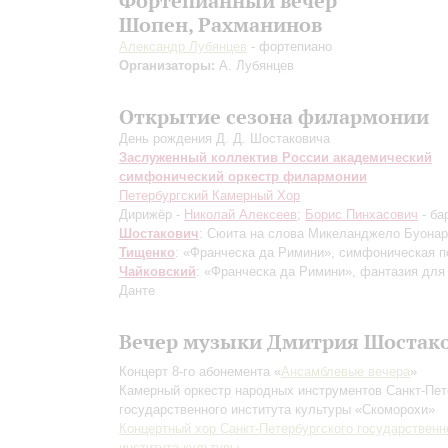
Фортепианный вечер
Шопен, Рахманинов
Александр Лубянцев
- фортепиано
Организаторы:
А. Лубянцев
Открытие сезона филармонии
День рождения Д. Д. Шостаковича
Заслуженный коллектив России академический
симфонический оркестр филармонии
Петербургский Камерный Хор
Дирижёр -
Николай Алексеев
;
Борис Пинхасович
- ба
Шостакович
: Сюита на слова Микеланджело Буонар
Тищенко
: «Франческа да Римини», симфоническая п
Чайковский
: «Франческа да Римини», фантазия для
Данте
Вечер музыки Дмитрия Шостак
Концерт 8-го абонемента «
Ансамблевые вечера
»
Камерный оркестр народных инструментов Санкт-Пет
государственного института культуры «Скоморохи»
Концертный хор Санкт-Петербургского государственн
института культуры