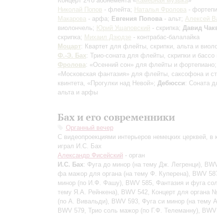
Концерт 2-го абонемента «
Камерная музыка
»
Николай Попов
- флейта;
Наталья Фролова
- фортеп
Макарова
- арфа;
Евгения Попова
- альт;
Алексей В
виолончель;
Юрий Ущаповский
- скрипка;
Давид Чак
скрипка;
Михаил Дзюдзе
- контрабас-балалайка
Моцарт
: Квартет для флейты, скрипки, альта и вио
Ф.-Э. Бах
: Трио-соната для флейты, скрипки и бассо 
Фролова
: «Осенний сон» для флейты и фортепиано
«Московская фантазия» для флейты, саксофона и ст
квинтета, «Прогулки над Невой»;
Дебюсси
: Соната д
альта и арфы
Бах и его современники
Органный вечер
С видеопроекциями интерьеров немецких церквей, в 
играл И.С. Бах
Александр Фисейский
- орган
И.С. Бах
: Фуга до минор (на тему Дж. Легренци), BW
фа мажор для органа (на тему Ф. Куперена), BWV 587
минор (по И.Ф. Фашу), BWV 585, Фантазия и фуга сол
тему Я.А. Рейнкена), BWV 542, Концерт для органа 
(по А. Вивальди), BWV 593, Фуга си минор (на тему А
BWV 579, Трио соль мажор (по Г.Ф. Телеманну), BWV