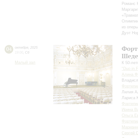
Романс 
Маргари
«Травиат
Олимпии
из опер
Дуэт Но
Форт
04
октября
,
2025
19:00
,
Сб
Шеде
Малый зал
К 50-ле
"Duo in 
Алина Ф
Владис
Фортепи
Лилия А
Лариса 
Фортепи
Ирина В
Ольга Е
Фортепи
Марианн
Сергей 