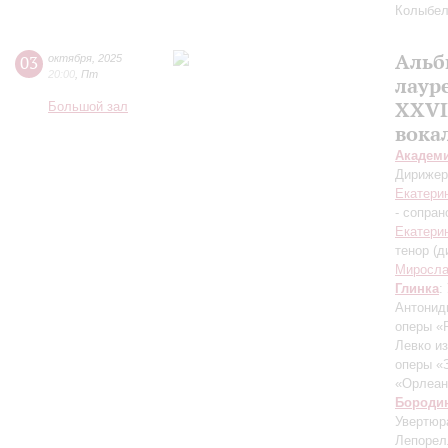
Колыбел
Альб
03
октября
,
2025
20:00
,
Пт
лаур
XXVI
Большой зал
вока
Академ
Дирижер
Екатери
- сопран
Екатери
тенор (д
Миросла
Глинка
:
Антонид
оперы «
Левко и
оперы «
«Орлеан
Бороди
Увертюр
Лепорел