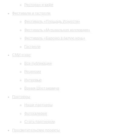
Ресторан и кафе
Фестивали и гастроли
Фестиваль «Площадь Искусств»
Фестиваль «Музыкальная коллекция»
Фестиваль «Барокко в белую ночь»
Гастроли
СМИ о нас
Все публикации
Рецензии
Интервью
Время Шостаковича
Партнеры
Наши партнеры
Фотогалерея
Стать партнером
Просветительские проекты