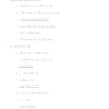
Билеты Большого зала
Абонементы Большого зала
Билеты Малого зала
Абонементы Малого зала
Как купить билет
Абонементы Музитория
О филармонии
Маэстро Темирканов
Правовая информация
Оркестры
Планы залов
Структура
Как добраться
Визит в филармонию
История
Библиотека