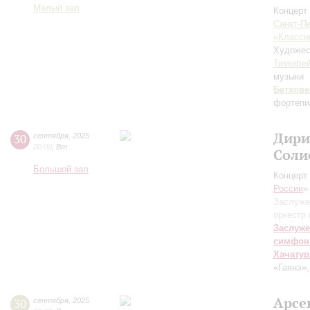
Малый зал
Концерт 
Санкт-П
«Класси
Художес
Тимофей
музыки
Бетхове
фортепи
Дири
30
сентября
,
2025
20:00
,
Вт
Соли
Большой зал
Концерт 
России
»
Заслуже
оркестр
Заслуже
симфон
Хачатур
«Гаянэ»
Арсе
30
сентября
,
2025