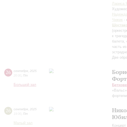
Лариса 
Художес
Надежда
Чижик
- 
Шостак
(оркестр
к траге
балета, 
часть из
эстрадн
Две обр
Бори
26
сентября
,
2025
20:00
,
Пт
Форт
Большой зал
Бетхове
«Вальс»
фортепи
Нико
26
сентября
,
2025
19:00
,
Пт
Юбил
Малый зал
Концерт 