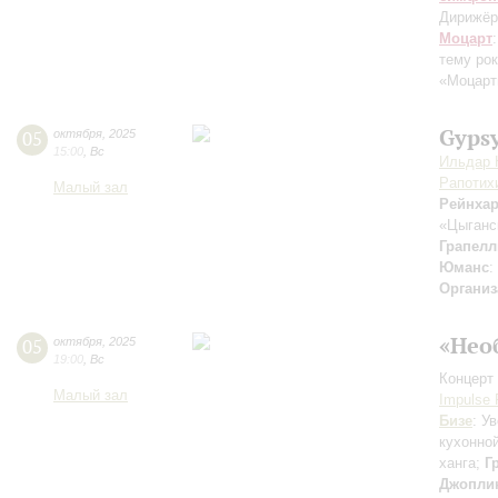
Дирижёр
Моцарт
тему ро
«Моцарт
Gypsy
05
октября
,
2025
15:00
,
Вс
Ильдар 
Рапотих
Малый зал
Рейнха
«Цыганс
Грапелл
Юманс
:
Организ
«Нео
05
октября
,
2025
19:00
,
Вс
Концерт 
Малый зал
Impulse 
Бизе
: У
кухонно
ханга;
Г
Джопли