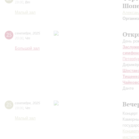
19:00
,
Вт
Шопе
Малый зал
Алексан
Организ
Откр
25
сентября
,
2025
20:00
,
Чт
День ро
Заслуже
Большой зал
симфон
Петербу
Дирижёр
Шостак
Тищенк
Чайков
Данте
Вече
25
сентября
,
2025
19:00
,
Чт
Концерт 
Малый зал
Камерны
государ
Концерт
институ