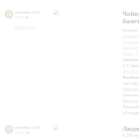
Чайк
28
сентября
,
2025
19:00
,
Вс
бале
Малый зал
Концерт 
Джазово
Алексан
Филипп 
Павел Ч
Камерны
А.С.Аре
Лев Дун
Альбин
саксофо
Чайков
Онегин»
Маслов
Фантази
«Аладди
Людв
29
сентября
,
2025
19:00
,
Пн
К 255-л