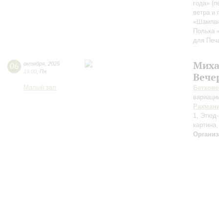
года» (
ветра и 
«Шампан
Полька 
для Печ
Миха
06
октября
,
2025
19:00
,
Пн
Вече
Малый зал
Бетхове
вариаци
Рахман
1, Этюд-
картина,
Организ