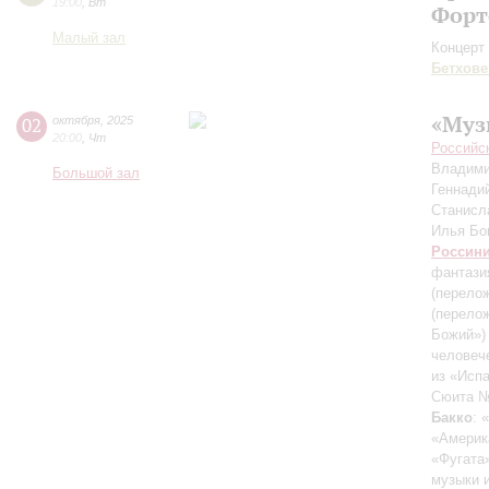
19:00
,
Вт
Форт
Малый зал
Концерт 
Бетхове
«Муз
02
октября
,
2025
20:00
,
Чт
Российс
Владими
Большой зал
Геннади
Станисл
Илья Б
Россин
фантазия
(перелож
(перело
Божий»)
человеч
из «Исп
Сюита №
Бакко
: 
«Америк
«Фугата»
музыки 