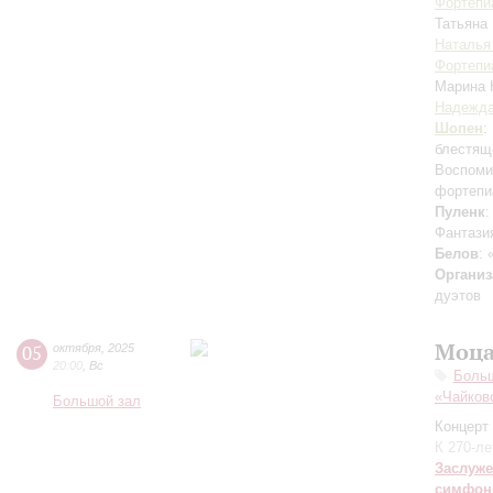
Фортепи
Татьяна
Наталья
Фортепи
Марина
Надежда
Шопен
:
блестящ
Воспоми
фортепи
Пуленк
:
Фантази
Белов
:
Организ
дуэтов
Моца
05
октября
,
2025
20:00
,
Вс
Боль
«Чайков
Большой зал
Концерт 
К 270-л
Заслуже
симфон