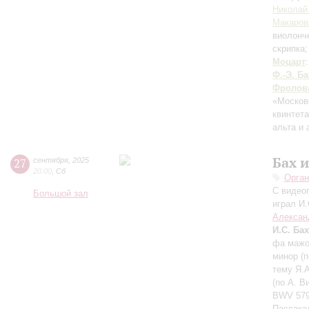
Николай
Макаров
виолонч
скрипка
Моцарт
Ф.-Э. Ба
Фролов
«Москов
квинтет
альта и
Бах 
27
сентября
,
2025
20:00
,
Сб
Орган
С видео
Большой зал
играл И.
Алексан
И.С. Бах
фа мажор
минор (п
тему Я.А
(по А. В
BWV 579,
Пассакал