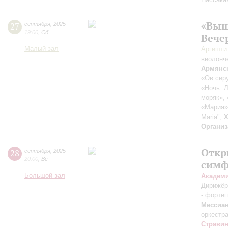
«Выш
27
сентября
,
2025
19:00
,
Сб
Вече
Малый зал
Аргишти
виолонч
Армянс
«Ов сиру
«Ночь. Л
моряк»,
«Мария»
Maria";
Х
Организ
Откр
28
сентября
,
2025
20:00
,
Вс
симф
Большой зал
Академ
Дирижёр
- форте
Мессиа
оркестр
Страви