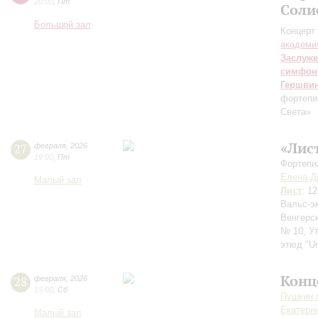
20:00
,
Пт
Соли
Большой зал
Концерт 
академи
Заслуже
симфон
Гершви
фортепи
Света»
«Лис
27
февраля
,
2026
19:00
,
Пт
Фортепи
Елена Д
Малый зал
Лист
: 1
Вальс-э
Венгерс
№ 10, У
этюд "Un
Конц
28
февраля
,
2026
15:00
,
Сб
Пушкин c
Екатери
Малый зал