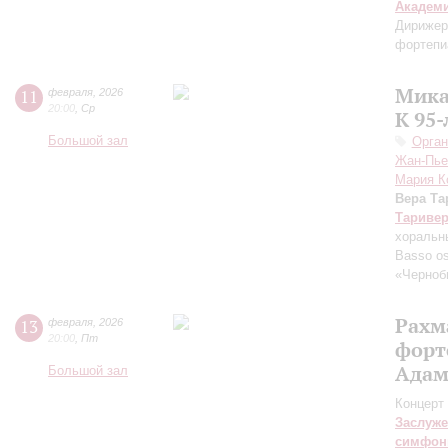
Академ
Дирижер
фортепи
Мика
11
февраля
,
2026
20:00
,
Ср
К 95
Большой зал
Орган
Жан-Пье
Мария К
Вера Та
Тариве
хоральн
Basso os
«Черноб
Рахм
13
февраля
,
2026
20:00
,
Пт
форт
Адам
Большой зал
Концерт 
Заслуже
симфон