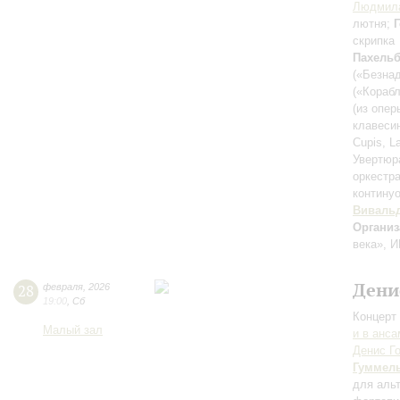
Людмила
лютня;
скрипка
Пахель
(«Безна
(«Корабл
(из опе
клавеси
Cupis, L
Увертюра
оркестр
контину
Виваль
Организ
века», И
Дени
28
февраля
,
2026
19:00
,
Сб
Концерт 
Малый зал
и в анс
Денис Г
Гуммел
для аль