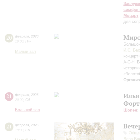
Заслуже
симфон
Моцарт
для сопр
Миро
20
февраля
,
2026
19:00
,
Пт
Большой
И.С. Бах
Малый зал
концерт
A-C-H;
Б
истории
«Золото
Организ
Илья
21
февраля
,
2026
20:00
,
Сб
Форт
Большой зал
Шопен
:
Вече
21
февраля
,
2026
19:00
,
Сб
Общед
Вера Ва