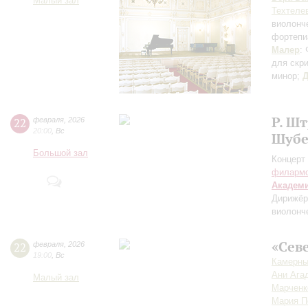
Малый зал
Техтеле
виолонч
фортепи
Малер
:
для скри
минор;
Д
Р. Ш
22
февраля
,
2026
20:00
,
Вс
Шубе
Большой зал
Концерт 
филарм
Академ
Дирижёр
виолонч
«Сев
22
февраля
,
2026
19:00
,
Вс
Камерны
Ани Ага
Малый зал
Марченк
Мария П