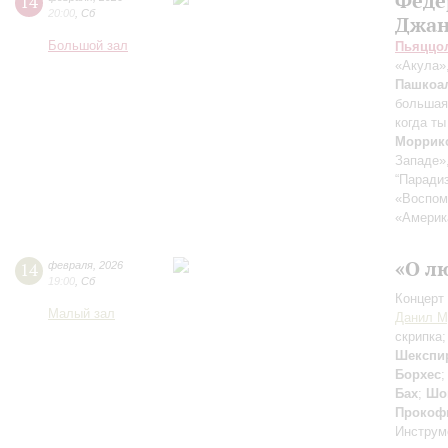
Феде
14
20:00
,
Сб
Джан
Большой зал
Пьяццо
«Акула»,
Пашкоа
большая
когда т
Моррик
Западе»
“Паради
«Воспом
«Америк
«О л
14
февраля
,
2026
19:00
,
Сб
Концерт 
Малый зал
Данил М
скрипка
Шекспи
Борхес
Бах
;
Шо
Прокоф
Инструм