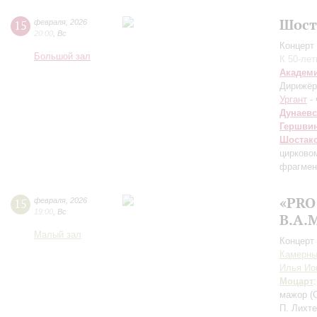
Шост
15
февраля
,
2026
20:00
,
Вс
Концерт 
Большой зал
К 50-ле
Академ
Дирижёр
Ургант
- 
Дунаев
Гершви
Шостак
цирково
фрагмен
«PRO
15
февраля
,
2026
19:00
,
Вс
В.А.М
Малый зал
Концерт 
Камерны
Илья И
Моцарт
мажор (
П. Лихте