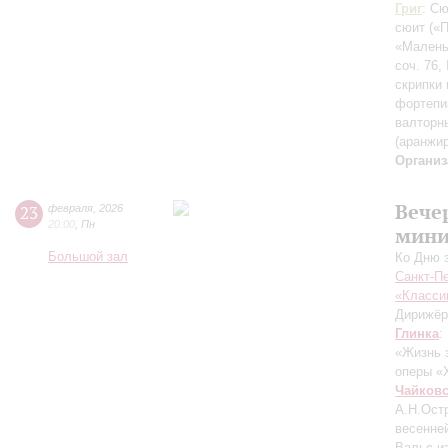
Григ
: С
сюит
(«
«Малень
соч. 76
скрипки 
фортепи
валторн
(аранжи
Организ
Вече
23
февраля
,
2026
20:00
,
Пн
мини
Большой зал
Ко Дню 
Санкт-П
«Класси
Дирижёр
Глинка
:
«Жизнь 
оперы «
Чайков
А.Н.Ост
весенне
Вальс и