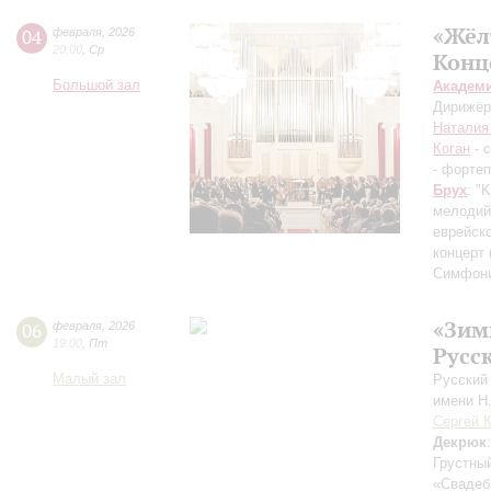
«Жёл
04
февраля
,
2026
20:00
,
Ср
Конц
Большой зал
Академ
Дирижёр
Наталия
Коган
- 
- форте
Брух
: "
мелодий
еврейск
концерт 
Симфони
«Зим
06
февраля
,
2026
19:00
,
Пт
Русс
Малый зал
Русский
имени Н
Сергей 
Декрюк
Грустны
«Свадеб