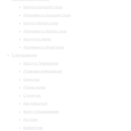
Билеты Большого зала
Абонементы Большого зала
Билеты Малого зала
Абонементы Малого зала
Как купить билет
Абонементы Музитория
О филармонии
Маэстро Темирканов
Правовая информация
Оркестры
Планы залов
Структура
Как добраться
Визит в филармонию
История
Библиотека