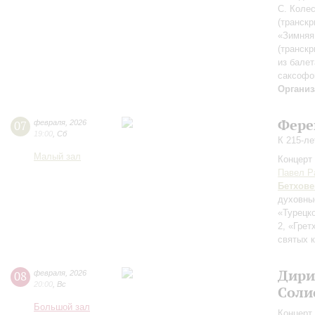
С. Колес
(транск
«Зимняя 
(транск
из бале
саксофо
Организ
Фере
07
февраля
,
2026
19:00
,
Сб
К 215-л
Малый зал
Концерт 
Павел Р
Бетхове
духовны
«Турецк
2, «Гре
святых 
Дири
08
февраля
,
2026
20:00
,
Вс
Соли
Большой зал
Концерт 