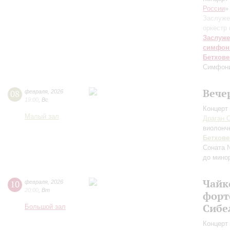
России
»
Заслуже
оркестр
Заслуже
симфон
Бетхове
Симфони
Вече
08
февраля
,
2026
19:00
,
Вс
Концерт 
Малый зал
Драган 
виолонч
Бетхове
Соната 
до мино
Чайк
10
февраля
,
2026
20:00
,
Вт
форт
Сибе
Большой зал
Концерт 