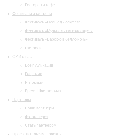
Ресторан и кафе
Фестивали и гастроли
Фестиваль «Площадь Искусств»
Фестиваль «Музыкальная коллекция»
Фестиваль «Барокко в белую ночь»
Гастроли
СМИ о нас
Все публикации
Рецензии
Интервью
Время Шостаковича
Партнеры
Наши партнеры
Фотогалерея
Стать партнером
Просветительские проекты