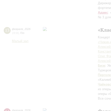
Дирижер
фортепи
Адамс
:
№ 3 для
«Кла
13
февраля
,
2026
19:00
,
Пт
Концерт 
Малый зал
«Чижик-
Алексей
Констан
Олег Фо
Алексей
Бизе
: У
Турецко
Перголе
«Калимба
Чайков
из опер
оперы «
Все соч
февраля
,
2026