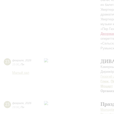
из балет
Увертюр
драмати
Увертюр
музыки 
«Пер Гюн
Дворжа
оперетт
«Сельск
Румынск
ДИВ
23
февраля
,
2026
15:00
,
Пн
Камерны
Дирижёр
Малый зал
Георгий
Глюк
,
П
Моцарт
Организ
Праз
23
февраля
,
2026
19:00
,
Пн
Молодёж