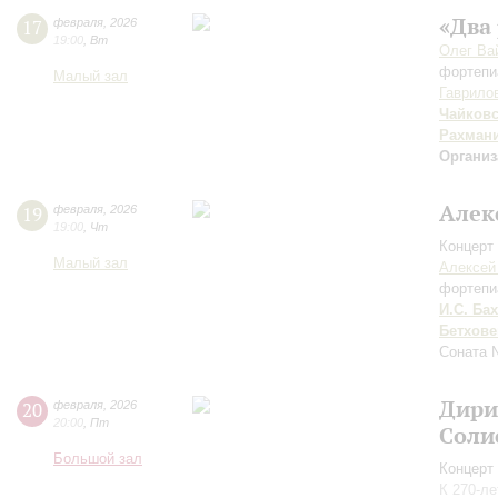
«Два
17
февраля
,
2026
19:00
,
Вт
Олег Ва
фортепи
Малый зал
Гаврило
Чайков
Рахман
Организ
Алек
19
февраля
,
2026
19:00
,
Чт
Концерт 
Малый зал
Алексей
фортепи
И.С. Бах
Бетхове
Соната 
Дири
20
февраля
,
2026
20:00
,
Пт
Соли
Большой зал
Концерт 
К 270-л