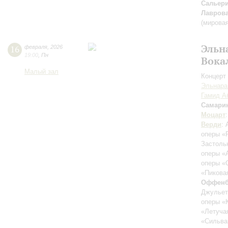
Сальер
Лавров
(мирова
Эльн
16
февраля
,
2026
19:00
,
Пн
Вока
Малый зал
Концерт 
Эльнара
Гамид А
Самари
Моцарт
Верди
: 
оперы «
Застоль
оперы «
оперы «
«Пикова
Оффенб
Джульет
оперы «
«Летуча
«Сильва