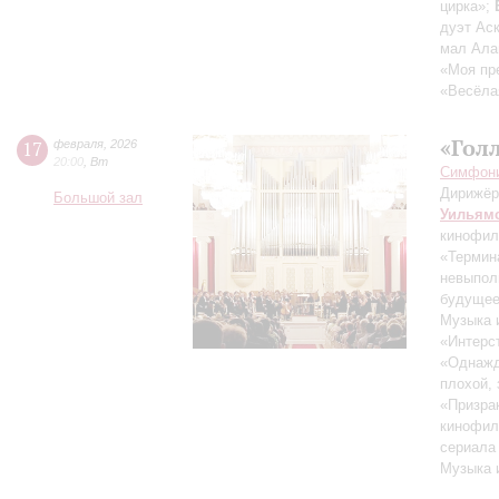
цирка»;
дуэт Ас
мал Ала
«Моя пр
«Весёла
«Гол
17
февраля
,
2026
20:00
,
Вт
Симфонич
Дирижёр
Большой зал
Уильям
кинофил
«Термин
невыпол
будущее
Музыка 
«Интерс
«Однажд
плохой,
«Призра
кинофил
сериала
Музыка 