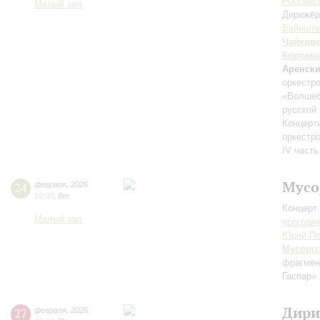
Российск
Малый зал
Дирижёр
Вайншт
Чайков
Корсак
Аренск
оркестр
«Волшеб
русской
Концерт
оркестр
IV часть
Мусо
24
февраля
,
2026
19:00
,
Вт
Концерт 
Малый зал
програм
Юрий По
Мусорг
фрагмен
Гаспар»
Дири
27
февраля
,
2026