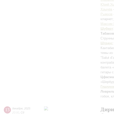
Юрий Ущ
Хрычёв
Рыжков
кларнет
Максим 
Шуберт
Табаков
Струнны
Штраус
Кантаби
темы из
“Salut d
контраба
балета 
гитары 
Цфасма
«Шербур
Глазуно
Ловрел
гобоя, к
Дири
13
декабря
,
2025
20:00
,
Сб