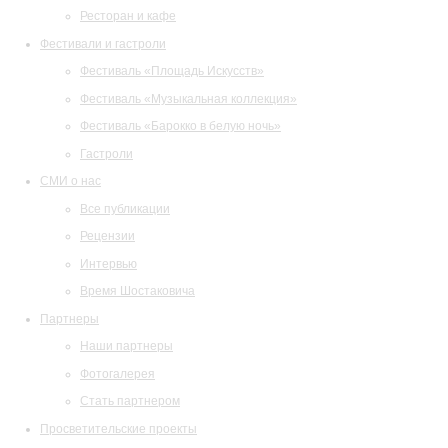
Ресторан и кафе
Фестивали и гастроли
Фестиваль «Площадь Искусств»
Фестиваль «Музыкальная коллекция»
Фестиваль «Барокко в белую ночь»
Гастроли
СМИ о нас
Все публикации
Рецензии
Интервью
Время Шостаковича
Партнеры
Наши партнеры
Фотогалерея
Стать партнером
Просветительские проекты