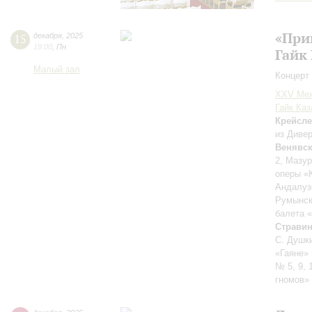
«При
15
декабря
,
2025
19:00
,
Пн
Гайк
Малый зал
Концерт 
XXV Меж
Гайк Каз
Крейсл
из Дивер
Венявс
2, Мазур
оперы «
Андалуз
Румынск
балета 
Страви
С. Душк
«Гаяне»
№ 5, 9, 
гномов»