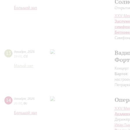
Соли
Большой зал
Открыти
XXV Меж
Заслуже
симфон
Бетхове
Симфон
Вади
13
декабря
,
2025
19:00
,
Сб
Форт
Малый зал
Концерт 
Барток
:
настрое
Петрарк
Опер
14
декабря
,
2025
20:00
,
Вс
XXV Меж
Большой зал
Академ
Дирижёр
Иван Гы