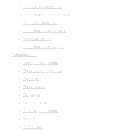
Билеты Большого зала
Абонементы Большого зала
Билеты Малого зала
Абонементы Малого зала
Как купить билет
Абонементы Музитория
О филармонии
Маэстро Темирканов
Правовая информация
Оркестры
Планы залов
Структура
Как добраться
Визит в филармонию
История
Библиотека