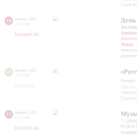
1 для ф
День
10
декабря
,
2025
20:00
,
Ср
Заслуже
симфон
Большой зал
Дирижер
Лядов
:
оркестр
фортепи
«Рус
10
декабря
,
2025
19:00
,
Ср
Концерт 
Малый зал
Максим 
Чайков
Глазуно
Музы
11
декабря
,
2025
19:00
,
Чт
Общед
Ко Дню 
Большой зал
Адмирал