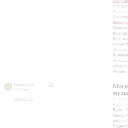
Академи
Яна Вол
Анна Го
Дирижёр
Мусорг
Маньчжу
Козлов
Бог», м
торжест
«Генера
Анисим
«Прощан
увертюр
Жуков»,
Моск
11
декабря
,
2025
19:00
,
Чт
музы
Малый зал
Общед
Алексан
Булез
: 
Мелодия
альтовой
Радвил