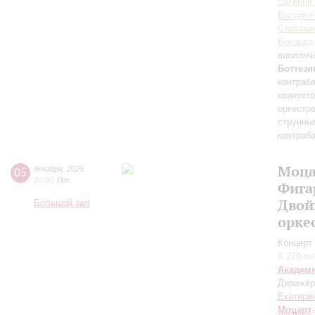
Евгений
Василье
Степаня
Богорад
виолонч
Боттези
контраб
квинтето
оркестр
струнны
контраб
Моца
05
декабря
,
2025
20:00
,
Пт
Фига
Двой
Большой зал
орке
Концерт 
К 270-л
Академ
Дирижёр
Екатери
Моцарт