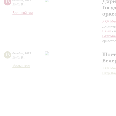
Дири
16
декабря
,
2025
20:00
,
Вт
Госу
орке
Большой зал
XXV Меж
Дирижёр
Рамм
- 
Бетхове
оркестр
Шост
16
декабря
,
2025
19:00
,
Вт
Вече
Малый зал
XXV Меж
Пётр Ла