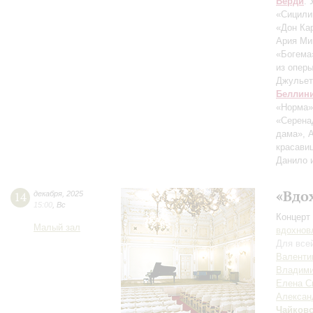
Верди
:
«Сицили
«Дон Ка
Ария Ми
«Богема
из опер
Джульет
Беллин
«Норма
«Серена
дама», 
красави
Данило 
«Вдо
14
декабря
,
2025
15:00
,
Вс
Концерт 
Малый зал
вдохнов
Для все
Валенти
Владими
Елена С
Алексан
Чайков