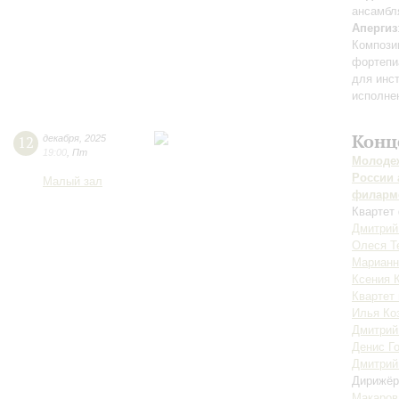
ансамбля
Апергиз
Компози
фортепи
для инс
исполне
Конц
12
декабря
,
2025
19:00
,
Пт
Молодеж
России 
Малый зал
филарм
Квартет 
Дмитрий
Олеся Т
Марианн
Ксения 
Квартет
Илья Ко
Дмитрий
Денис Г
Дмитрий
Дирижёр
Макаров