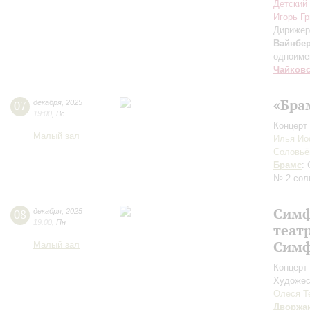
Детский
Игорь Гр
Дирижер
Вайнбер
одноиме
Чайков
«Бра
07
декабря
,
2025
19:00
,
Вс
Концерт 
Малый зал
Илья И
Соловь
Брамс
:
№ 2 сол
Симф
08
декабря
,
2025
19:00
,
Пн
теат
Симф
Малый зал
Концерт 
Художес
Олеся Т
Дворжа