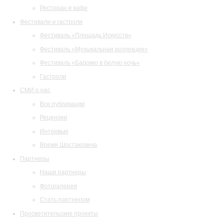
Ресторан и кафе
Фестивали и гастроли
Фестиваль «Площадь Искусств»
Фестиваль «Музыкальная коллекция»
Фестиваль «Барокко в белую ночь»
Гастроли
СМИ о нас
Все публикации
Рецензии
Интервью
Время Шостаковича
Партнеры
Наши партнеры
Фотогалерея
Стать партнером
Просветительские проекты