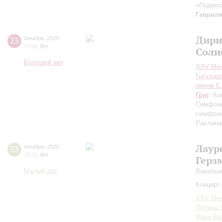
«Подмос
Гаврил
Дири
23
декабря
,
2025
20:00
,
Вт
Соли
Большой зал
XXV Меж
Государ
имени Е
Григ
: К
Симфони
симфони
Рахлина 
Лаур
23
декабря
,
2025
19:00
,
Вт
Герз
Малый зал
Вокальн
Концерт 
XXV Меж
Полина 
Марк Ва