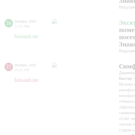
Знак
Ведущие
Экск
26
декабря
,
2025
14:00
,
Пт
поме
посе
Большой зал
Знак
Ведущие
Симф
27
декабря
,
2025
20:00
,
Сб
Дирижёр
Кастер
:
Большой зал
Музыка 
кинофил
кинофил
«Чикаго
«Щелкун
снежинк
«Снег н
легким 
старая с