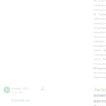
№ 3 на 
«Зимой»
любовь»,
М. Тари
«Ирония
«мануш»
поздрав
кинофил
«Король
города»
кинофил
свинг;
З
Саннико
«8,5»;
Г
стульев
Мокроус
мстител
Аранжир
Экск
26
декабря
,
2025
11:00
,
Пт
поме
посе
Большой зал