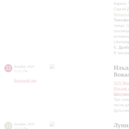
Кирилл
Сергей 
Виваль
Тимофе
танцы;
Г
(посвящ
мгновен
Libertan
С. Драб
В прогр
Ильд
22
декабря
,
2025
20:00
,
Пн
Вока
Большой зал
XXV Меж
Ильдар 
Шостак
Три сон
песни д
Дульсин
Лунн
22
декабря
,
2025
19:00
,
Пн