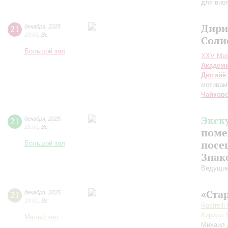
для вио
Дири
21
декабря
,
2025
20:00
,
Вс
Соли
Большой зал
XXV Меж
Академ
Дютийё
мотивам
Чайков
Экск
21
декабря
,
2025
15:00
,
Вс
поме
посе
Большой зал
Знак
Ведущие
«Ста
21
декабря
,
2025
19:00
,
Вс
Rastrelli
Кирилл 
Малый зал
Михаил 