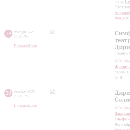
ночи;
Га
Папаген
Бочкарё
Моцарт
Симф
19
декабря
,
2025
20:00
,
Пт
теат
Дири
Большой зал
Памяти 
XXV Меж
Щедрин
cappell
№ 8
Дири
20
декабря
,
2025
20:00
,
Сб
Соли
Большой зал
XXV Меж
Заслуже
симфон
Дирижёр