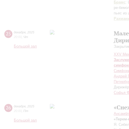
Брамс
:
ре-бемо
пьес из
Рахман
Мале
25
декабря
,
2025
20:00
,
Чт
Дири
Большой зал
Закрыти
XXV Меж
Заслуже
симфон
Симфони
Андрей 
Петербу
Дирижёр
Софья Ф
«Сне
26
декабря
,
2025
20:00
,
Пт
Ансамбл
«Терем-
Большой зал
Я. Сибел