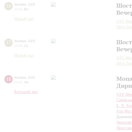
Шост
16
декабря
,
2025
19:00
,
Вт
Вече
Малый зал
XXV Меж
Пётр Ла
Шост
17
декабря
,
2025
19:00
,
Ср
Вече
Малый зал
XXV Меж
Пётр Ла
Моца
18
декабря
,
2025
20:00
,
Чт
Дири
Большой зал
XXV Меж
Симфони
Е. В. Ко
Хор Мос
Дирижёр
Николай
Ярослав