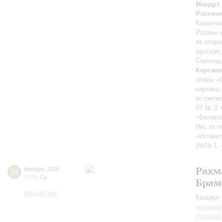
Моцарт
Россин
Каватин
Розины 
из опер
русская 
Серенад
Корсак
оперы «
картина,
встрети
87 № 3;
«Велика
Икс из 
«Испанс
(№№ 1, 4
Рахм
24
декабря
,
2025
19:00
,
Ср
Брам
Малый зал
Концерт 
програм
Алексей