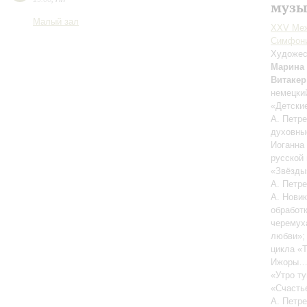
музы
Малый зал
XXV Меж
Симфони
Художес
Марина
Витакер
немецки
«Детски
А. Петре
духовны
Иоганна 
русской
«Звёзды
А. Петр
А. Новик
обработк
черемух
любви»
цикла «
Ижоры…»
«Утро ту
«Счасть
А. Петр