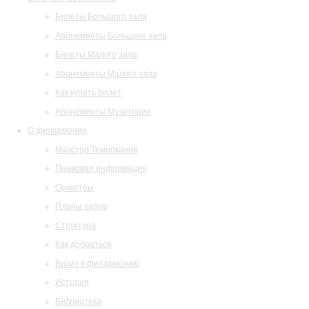
Билеты Большого зала
Абонементы Большого зала
Билеты Малого зала
Абонементы Малого зала
Как купить билет
Абонементы Музитория
О филармонии
Маэстро Темирканов
Правовая информация
Оркестры
Планы залов
Структура
Как добраться
Визит в филармонию
История
Библиотека