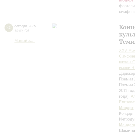
Моцарт
фортепи
симфони
Конц
20
декабря
,
2025
19:00
,
Сб
куль
Теми
Малый зал
XXV Меж
Симфони
школы С
имени Н
Дирижёр
Премии 
Премии 
2011 год
года);
А
Елизаве
Моцарт
Концерт
Интродук
Мендел
Шамина