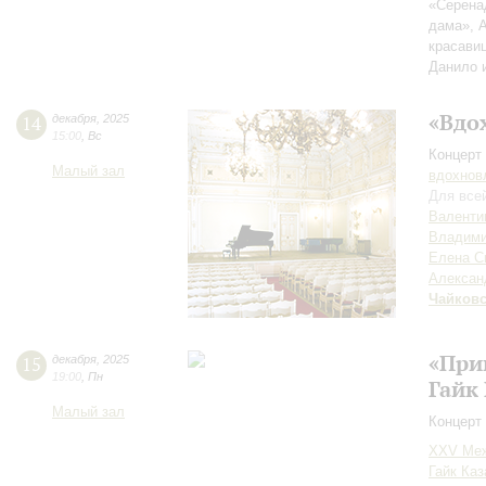
«Серена
дама», 
красави
Данило 
«Вдо
14
декабря
,
2025
15:00
,
Вс
Концерт 
Малый зал
вдохнов
Для все
Валенти
Владими
Елена С
Алексан
Чайков
«При
15
декабря
,
2025
19:00
,
Пн
Гайк
Малый зал
Концерт 
XXV Меж
Гайк Каз