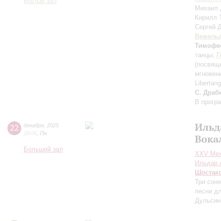
Малый зал
Михаил 
Кирилл
Сергей 
Виваль
Тимофе
танцы;
Г
(посвящ
мгновен
Libertan
С. Драб
В прогр
Ильд
22
декабря
,
2025
20:00
,
Пн
Вока
Большой зал
XXV Меж
Ильдар 
Шостак
Три сон
песни д
Дульсин