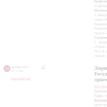
Крейсл
из Дивер
Венявс
2, Мазур
оперы «
Андалуз
Румынск
балета 
Страви
С. Душк
«Гаяне»
№ 5, 9, 
гномов»
Дири
16
декабря
,
2025
20:00
,
Вт
Госу
орке
Большой зал
XXV Меж
Дирижёр
Рамм
- 
Бетхове
оркестр