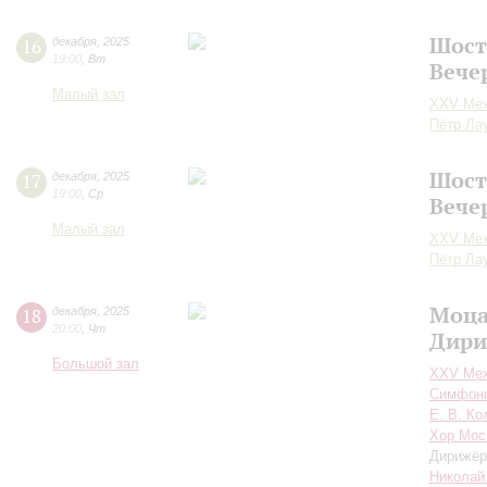
Шост
16
декабря
,
2025
19:00
,
Вт
Вече
Малый зал
XXV Меж
Пётр Ла
Шост
17
декабря
,
2025
19:00
,
Ср
Вече
Малый зал
XXV Меж
Пётр Ла
Моца
18
декабря
,
2025
20:00
,
Чт
Дири
Большой зал
XXV Меж
Симфони
Е. В. Ко
Хор Мос
Дирижёр
Николай