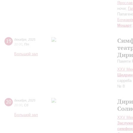
Ярослав
ночи;
Га
Папаген
Бочкарё
Моцарт
Симф
19
декабря
,
2025
20:00
,
Пт
теат
Дири
Большой зал
Памяти 
XXV Меж
Щедрин
cappell
№ 8
Дири
20
декабря
,
2025
20:00
,
Сб
Соли
Большой зал
XXV Меж
Заслуже
симфон