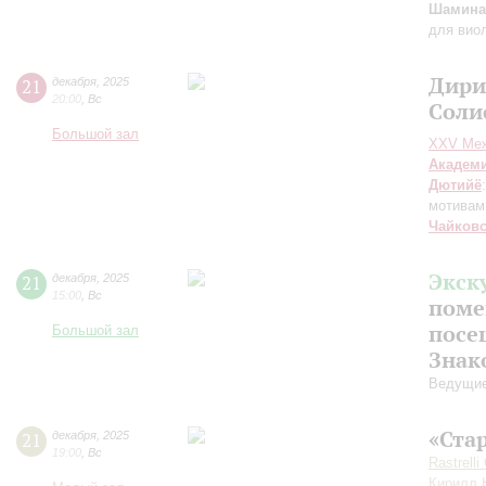
Шамина
для вио
Дири
21
декабря
,
2025
20:00
,
Вс
Соли
Большой зал
XXV Меж
Академ
Дютийё
мотивам
Чайков
Экск
21
декабря
,
2025
15:00
,
Вс
поме
посе
Большой зал
Знак
Ведущие
«Ста
21
декабря
,
2025
19:00
,
Вс
Rastrelli
Кирилл 