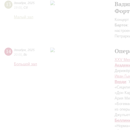
Вади
13
декабря
,
2025
19:00
,
Сб
Форт
Малый зал
Концерт 
Барток
:
настрое
Петрарк
Опер
14
декабря
,
2025
20:00
,
Вс
XXV Меж
Большой зал
Академ
Дирижёр
Иван Гы
Верди
:
«Сицили
«Дон Ка
Ария Ми
«Богема
из опер
Джульет
Беллин
«Норма