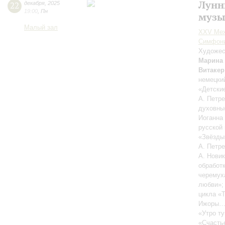
Лунн
22
декабря
,
2025
19:00
,
Пн
музы
Малый зал
XXV Меж
Симфони
Художес
Марина
Витакер
немецки
«Детски
А. Петре
духовны
Иоганна 
русской
«Звёзды
А. Петр
А. Новик
обработк
черемух
любви»
цикла «
Ижоры…»
«Утро ту
«Счасть