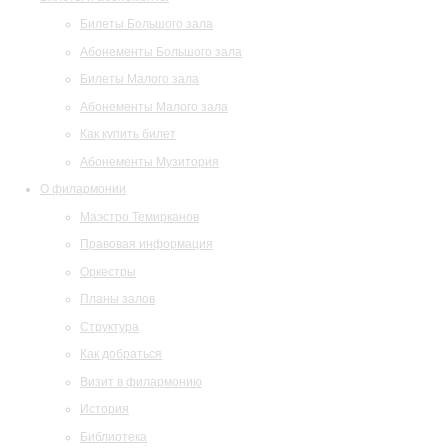
Билеты Большого зала
Абонементы Большого зала
Билеты Малого зала
Абонементы Малого зала
Как купить билет
Абонементы Музитория
О филармонии
Маэстро Темирканов
Правовая информация
Оркестры
Планы залов
Структура
Как добраться
Визит в филармонию
История
Библиотека