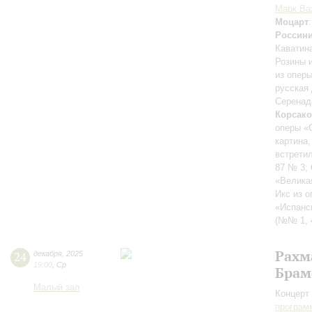
Марк Ва
Моцарт
Россин
Каватин
Розины 
из опер
русская 
Серенад
Корсак
оперы «
картина,
встрети
87 № 3;
«Велика
Икс из 
«Испанс
(№№ 1, 4
Рахм
24
декабря
,
2025
19:00
,
Ср
Брам
Малый зал
Концерт 
програм