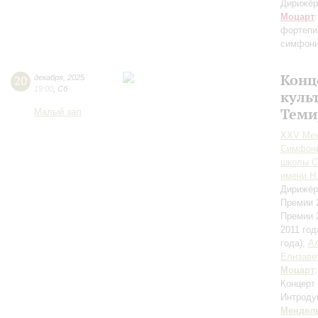
Дирижёр
Моцарт
фортепи
симфони
Конц
20
декабря
,
2025
19:00
,
Сб
куль
Теми
Малый зал
XXV Меж
Симфони
школы С
имени Н
Дирижёр
Премии 
Премии 
2011 год
года);
А
Елизаве
Моцарт
Концерт
Интродук
Мендел