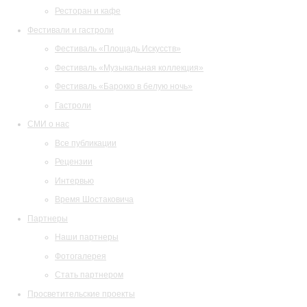
Ресторан и кафе
Фестивали и гастроли
Фестиваль «Площадь Искусств»
Фестиваль «Музыкальная коллекция»
Фестиваль «Барокко в белую ночь»
Гастроли
СМИ о нас
Все публикации
Рецензии
Интервью
Время Шостаковича
Партнеры
Наши партнеры
Фотогалерея
Стать партнером
Просветительские проекты