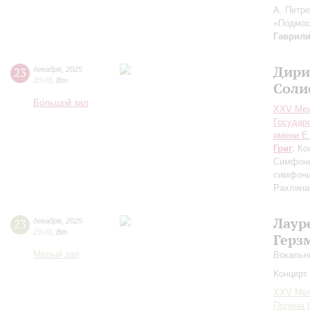
А. Петр
«Подмос
Гаврил
Дири
23
декабря
,
2025
20:00
,
Вт
Соли
Большой зал
XXV Меж
Государ
имени Е
Григ
: К
Симфони
симфони
Рахлина 
Лаур
23
декабря
,
2025
19:00
,
Вт
Герз
Малый зал
Вокальн
Концерт 
XXV Меж
Полина 