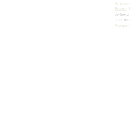
Алексей
Брамс
:
ре-бемо
пьес из
Рахман