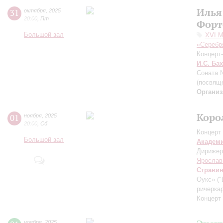
Илья
31
октября
,
2025
20:00
,
Пт
Форт
Большой зал
XVI М
«Серебр
Концерт
И.С. Бах
Соната 
(посвящ
Организ
Коро
01
ноября
,
2025
20:00
,
Сб
Концерт 
Большой зал
Академ
Дирижер
Ярослав
Страви
Оукс» ("
ричерка
Концерт
ноября
,
2025