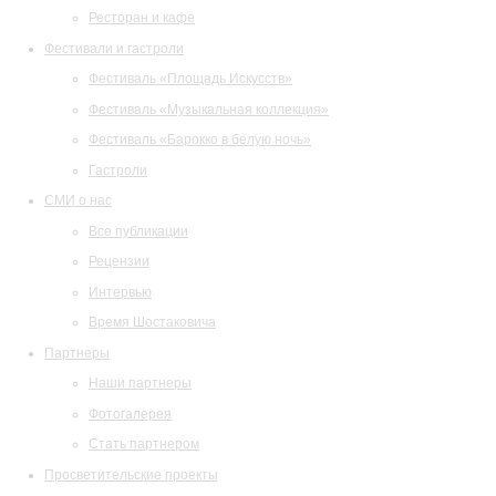
Ресторан и кафе
Фестивали и гастроли
Фестиваль «Площадь Искусств»
Фестиваль «Музыкальная коллекция»
Фестиваль «Барокко в белую ночь»
Гастроли
СМИ о нас
Все публикации
Рецензии
Интервью
Время Шостаковича
Партнеры
Наши партнеры
Фотогалерея
Стать партнером
Просветительские проекты