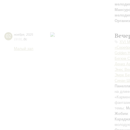
мелоди
Мансур
мелоди
Организ
Вече
02
ноября
,
2025
19:00
,
Вс
XVI М
«Серебр
Малый зал
Golden H
Бегюм С
Дениз А
Энес Ве
Эмре Бе
Синан Ш
Панелл
на длин
«Кармен
фантази
темы;
М
Жобим
:
Карадж
молоду