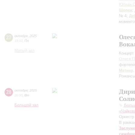
Юлиан С
Шопен
:
№ 4;
Де
моменто
Олес
27
октября
,
2025
19:00
,
Пн
Вока
Малый зал
Концерт 
Олеся П
фортепи
Метнер
Романс
Дири
28
октября
,
2025
20:00
,
Вт
Соли
Большой зал
Боль
«Чайков
Оркестр
В рамках
Заслуже
симфон