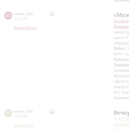
Организ
«Муж
03
ноября
,
2025
20:00
,
Пн
Ансамбл
Пьяццо
Большой зал
минор
(
цикла «
«Укроще
Лобос
:
lento”, т
Гольски
Зацепи
Саннико
Фантазия
«Джигитт
мажор И.
И.С. Ба
Аранжир
Вече
03
ноября
,
2025
19:00
,
Пн
XVI М
«Серебр
Малый зал