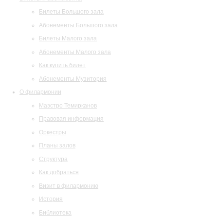
Билеты Большого зала
Абонементы Большого зала
Билеты Малого зала
Абонементы Малого зала
Как купить билет
Абонементы Музитория
О филармонии
Маэстро Темирканов
Правовая информация
Оркестры
Планы залов
Структура
Как добраться
Визит в филармонию
История
Библиотека