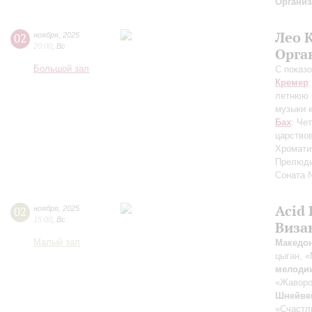
Организ
Лео 
02
ноября
,
2025
20:00
,
Вс
Орга
Большой зал
С показ
Кремер
летнюю 
музыки 
Бах
: Че
царствов
Хромати
Прелюди
Соната 
Acid 
02
ноября
,
2025
15:00
,
Вс
Виза
Малый зал
Македо
цыган, 
мелоди
«Жаворо
Шнейве
«Счастл