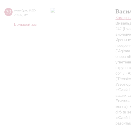
Васи
30
октября
,
2025
20:00
,
Чт
Камерный
Виваль
Большой зал
242 (I ч
виолонче
Ирены из
презрен
("Agitat
опера «В
угнетён
струнны
cor" / «
("Pensie
Увертюр
«Юлий Це
ваших с
Египте» 
меня»),
dirò tu 
«Юлий Це
разбиты