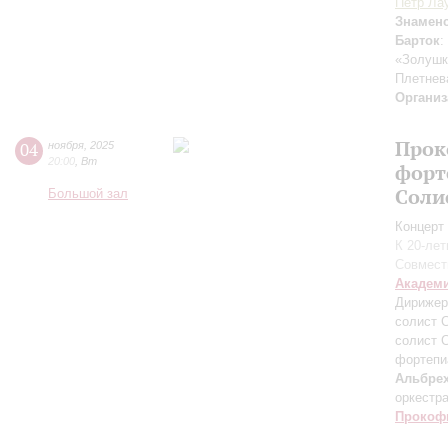
Пётр Ла
Знамен
Барток
:
«Золушк
Плетнев
Организ
Прок
04
ноября
,
2025
20:00
,
Вт
форт
Соли
Большой зал
Концерт 
К 20-ле
Совмест
Академ
Дирижер
солист 
солист 
фортепи
Альбрех
оркестр
Прокоф