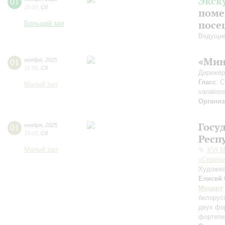
Экск
01
15:00
,
Сб
поме
посе
Большой зал
Ведущие
«Мин
01
ноября
,
2025
15:00
,
Сб
Дирижёр
Гласс
: 
Малый зал
variatio
Организ
Госу
01
ноября
,
2025
19:00
,
Сб
Респ
Малый зал
XVI М
«Серебр
Художес
Елисей
Моцарт
белорус
двух фо
фортепи