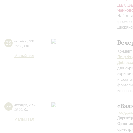
Государ
Чайков
№ 1 для
(премье
Дворянск
Вече
28
октября
,
2025
19:00
,
Вт
Концерт 
Малый зал
Петр Фе
Дебюсс
для скр
скрипки
и форте
фортепи
из оперы
«Вал
29
октября
,
2025
19:00
,
Ср
Государ
Дирижёр
Малый зал
Организ
оркестр 