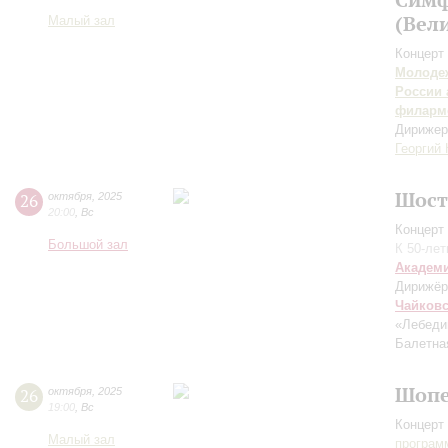
(Вел
Малый зал
Концерт 
Молодеж
России 
филарм
Дирижер
Георгий
Шост
26
октября
,
2025
20:00
,
Вс
Концерт 
Большой зал
К 50-ле
Академ
Дирижёр
Чайков
«Лебеди
Балетна
Шопе
26
октября
,
2025
19:00
,
Вс
Концерт 
Малый зал
програм